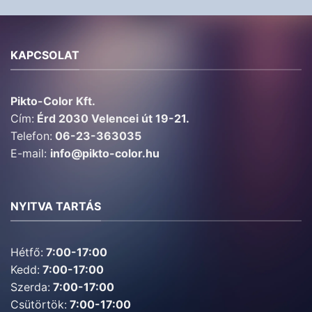
KAPCSOLAT
Pikto-Color Kft.
Cím:
Érd 2030 Velencei út 19-21.
Telefon:
06-23-363035
E-mail:
info@pikto-color.hu
NYITVA TARTÁS
Hétfő:
7:00-17:00
Kedd:
7:00-17:00
Szerda:
7:00-17:00
Csütörtök:
7:00-17:00