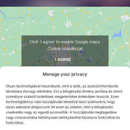
Click 'I agree' to enable Google maps
Cookie szabályzat
I AGREE
Manage your privacy
Olyan technológiákat használunk, mint a sütik, az eszközinformációk
tárolására és/vagy elérésére. Ezt a böngészési élmény javítása és (nem)
személyre szabott hirdetések megjelenítése érdekében tesszük. Ezen
technológiákhoz való hozzájárulás lehetővé teszi számunkra, hogy
olyan adatokat dolgozzunk fel ezen az oldalon, mint a böngészési
viselkedés vagy az egyedi azonosítók. A hozzájárulás megtagadása
Kérdése van? Írjon nekünk!
vagy visszavonása hátrányosan befolyásolhat bizonyos funkciókat és
funkciókat.