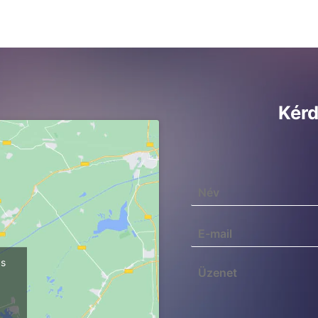
Kérd
ps