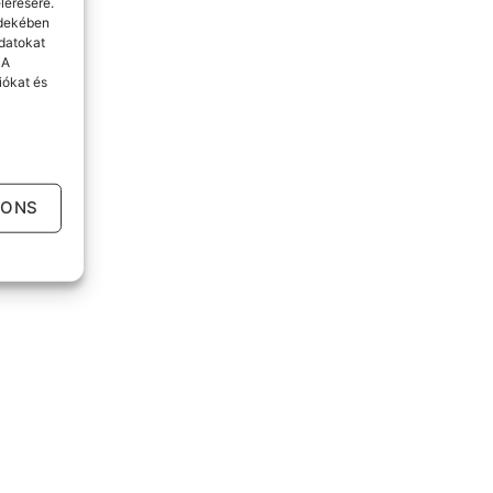
lérésére.
rdekében
datokat
 A
iókat és
IONS