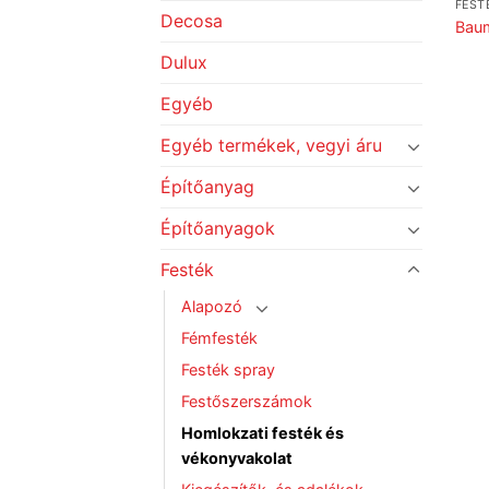
FEST
Decosa
Bau
Dulux
Egyéb
Egyéb termékek, vegyi áru
Építőanyag
Építőanyagok
Festék
Alapozó
Fémfesték
Festék spray
Festőszerszámok
Homlokzati festék és
vékonyvakolat