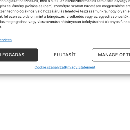
hnológiákat használunk, mint a sütik, az eszközinformációk tárolására és/vagy e
gészési élmény javítása és (nem) személyre szabott hirdetések megjelenítése é
Ezen technológiákhoz való hozzájárulás lehetővé teszi számunkra, hogy olyan a
k fel ezen az oldalon, mint a böngészési viselkedés vagy az egyedi azonosítók.
lás megtagadása vagy visszavonása hátrányosan befolyásolhat bizonyos funkc
t.
ervices
ELFOGADÁS
ELUTASÍT
MANAGE OPT
Cookie szabályzat
Privacy Statement