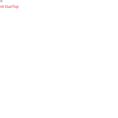
ÉK
mit DuoTop