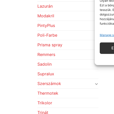
Olyan tec
Ezt a bön
Lazurán
tesszük. 
dolgozzun
Modakril
hozzájáru
funkcióka
PintyPlus
Poli-Farbe
Manage s
Prisma spray
Remmers
Sadolin
Supralux
Szerszámok
Thermotek
Trikolor
Trinát