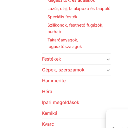
Kiegészítők, és adalékok
Lazúr, olaj, fa alapozó és faápoló
Speciális festék
Szilikonok, festhető fugázók,
purhab
Takaróanyagok,
ragasztószalagok
Festékek
Gépek, szerszámok
Hammerite
Héra
Ipari megoldások
Kemikál
Kvarc