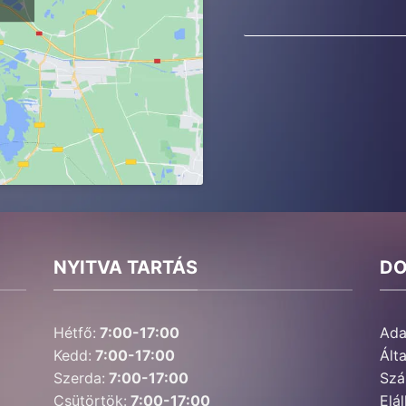
NYITVA TARTÁS
D
Hétfő:
7:00-17:00
Ada
Kedd:
7:00-17:00
Ált
Szerda:
7:00-17:00
Szál
Csütörtök:
7:00-17:00
Elál