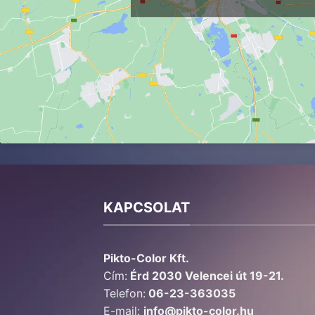
KAPCSOLAT
Pikto-Color Kft.
Cím:
Érd 2030 Velencei út 19-21.
Telefon:
06-23-363035
E-mail:
info@pikto-color.hu