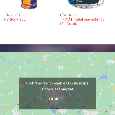
FÉMFESTÉK
FÉMFESTÉK
TRINÁT metal magasfényű
HB Body 950
fémfesték
Click 'I agree' to enable Google maps
Cookie szabályzat
I AGREE