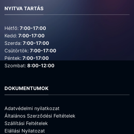
NYITVA TARTÁS
Hétfő:
7:00-17:00
Kedd:
7:00-17:00
Szerda:
7:00-17:00
Csütörtök:
7:00-17:00
Péntek:
7:00-17:00
Szombat:
8:00-12:00
DOKUMENTUMOK
Adatvédelmi nyilatkozat
Általános Szerződési Feltételek
Szállítási Feltételek
Elállási Nyilatozat