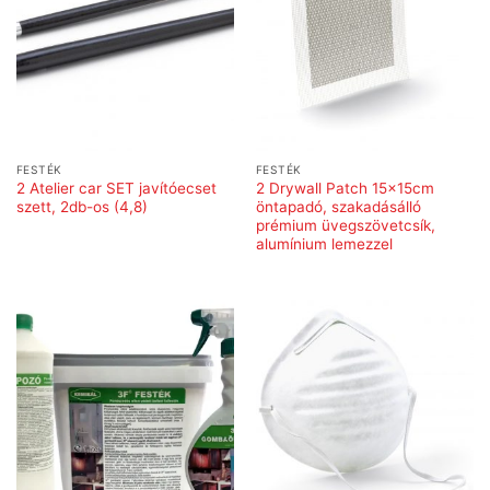
FESTÉK
FESTÉK
2 Atelier car SET javítóecset
2 Drywall Patch 15x15cm
szett, 2db-os (4,8)
öntapadó, szakadásálló
prémium üvegszövetcsík,
alumínium lemezzel