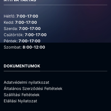
Hétfő:
7:00-17:00
Kedd:
7:00-17:00
Szerda:
7:00-17:00
Csütörtök:
7:00-17:00
Péntek:
7:00-17:00
Szombat:
8:00-12:00
DOKUMENTUMOK
Adatvédelmi nyilatkozat
Általános Szerződési Feltételek
Szállítási Feltételek
Elállási Nyilatozat