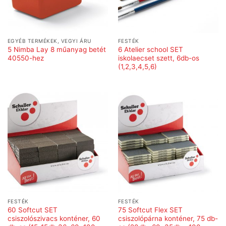
EGYÉB TERMÉKEK, VEGYI ÁRU
FESTÉK
5 Nimba Lay 8 műanyag betét
6 Atelier school SET
40550-hez
iskolaecset szett, 6db-os
(1,2,3,4,5,6)
FESTÉK
FESTÉK
60 Softcut SET
75 Softcut Flex SET
csiszolószivacs konténer, 60
csiszolópárna konténer, 75 db-