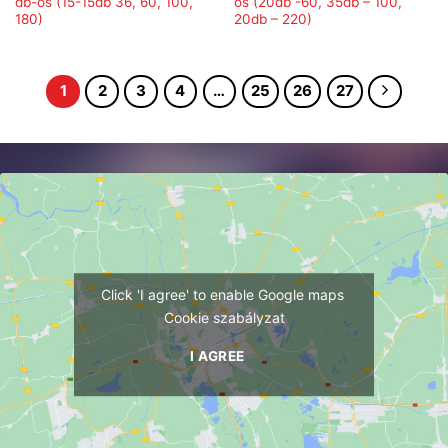
db-os (15-15db 36, 60, 100,
os (20db -60, 35db – 100,
180)
20db – 220)
1
2
3
4
…
25
26
27
Click 'I agree' to enable Google maps
Cookie szabályzat
I AGREE