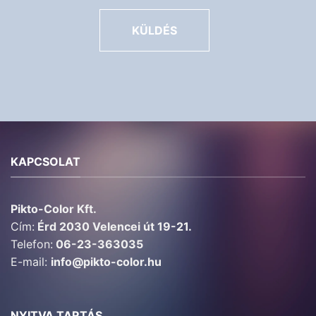
KÜLDÉS
KAPCSOLAT
Pikto-Color Kft.
Cím:
Érd 2030 Velencei út 19-21.
Telefon:
06-23-363035
E-mail:
info@pikto-color.hu
NYITVA TARTÁS