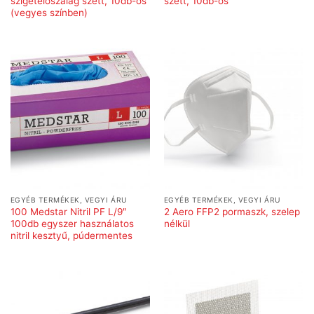
szigetelőszalag szett, 10db-os
szett, 10db-os
(vegyes színben)
EGYÉB TERMÉKEK, VEGYI ÁRU
EGYÉB TERMÉKEK, VEGYI ÁRU
100 Medstar Nitril PF L/9″
2 Aero FFP2 pormaszk, szelep
100db egyszer használatos
nélkül
nitril kesztyű, púdermentes