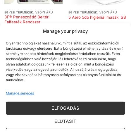
EGYÉB TERMÉKEK, VEGYI ÁRU
EGYÉB TERMÉKEK, VEGYI ÁRU
3F® Penészgátló Beltéri
5 Aero 5db higiéniai maszk, SB
Falfesték Rendszer
Manage your privacy
Olyan technológiákat használunk, mint a sütik, az eszközinformációk
tárolására és/vagy elérésére. Ezt a böngészési élmény javítása és (nem)
személyre szabott hirdetések megjelenítése érdekében tesszük. Ezen
technológiákhoz való hozzájárulás lehetővé teszi számunkra, hogy
olyan adatokat dolgozzunk fel ezen az oldalon, mint a böngészési
viselkedés vagy az egyedi azonosítók. A hozzájárulás megtagadása
vagy visszavonása hátrányosan befolyásolhat bizonyos funkciókat és
funkciókat.
Manage services
FESTÉK
FESTÉK
5 Gussow K SET gussow ecset
5 Gussow L SET gussow ecset
ELFOGADÁS
szett, rövid fanyél, 5db-os
szett, hosszú fanyél, 5db-os
(6,8,12,14,16)
(6,8,12,14,20)
ELUTASÍT