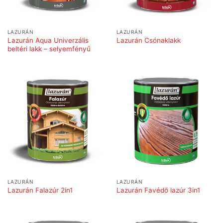
LAZURÁN
LAZURÁN
Lazurán Aqua Univerzális
Lazurán Csónaklakk
beltéri lakk – selyemfényű
LAZURÁN
LAZURÁN
Lazurán Falazúr 2in1
Lazurán Favédő lazúr 3in1