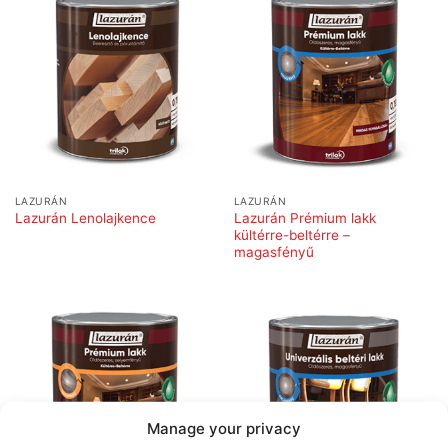
LAZURÁN
LAZURÁN
Lazurán Prémium lakk
Lazurán Lenolajkence
kültérre-beltérre –
magasfényű
Manage your privacy