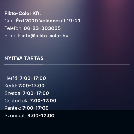
Pikto-Color Kft.
Cím:
Érd 2030 Velencei út 19-21.
Telefon:
06-23-363035
E-mail:
info@pikto-color.hu
NYITVA TARTÁS
Hétfő:
7:00-17:00
Kedd:
7:00-17:00
Szerda:
7:00-17:00
Csütörtök:
7:00-17:00
Péntek:
7:00-17:00
Szombat:
8:00-12:00