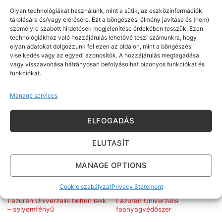
Olyan technológiákat használunk, mint a sütik, az eszközinformációk
tárolására és/vagy elérésére. Ezt a böngészési élmény javítása és (nem)
személyre szabott hirdetések megjelenítése érdekében tesszük. Ezen
LAZURÁN
LAZURÁN
technológiákhoz való hozzájárulás lehetővé teszi számunkra, hogy
Lazurán Prémium lakk
Lazurán Univerzális beltéri lakk
olyan adatokat dolgozzunk fel ezen az oldalon, mint a böngészési
kültérre-beltérre –
– magasfényű
viselkedés vagy az egyedi azonosítók. A hozzájárulás megtagadása
selyemfényű
vagy visszavonása hátrányosan befolyásolhat bizonyos funkciókat és
funkciókat.
Manage services
ELFOGADÁS
ELUTASÍT
MANAGE OPTIONS
Cookie szabályzat
Privacy Statement
LAZURÁN
LAZURÁN
Lazurán Univerzális beltéri lakk
Lazurán Univerzális
– selyemfényű
faanyagvédőszer