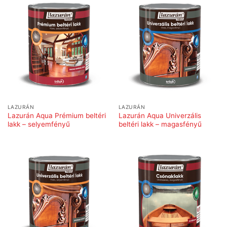
LAZURÁN
LAZURÁN
Lazurán Aqua Prémium beltéri
Lazurán Aqua Univerzális
lakk – selyemfényű
beltéri lakk – magasfényű