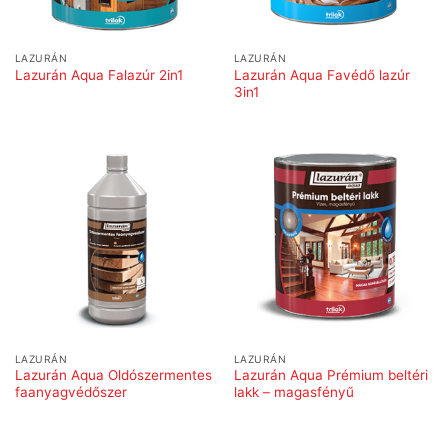
LAZURÁN
LAZURÁN
Lazurán Aqua Favédő lazúr
Lazurán Aqua Falazúr 2in1
3in1
LAZURÁN
LAZURÁN
Lazurán Aqua Oldószermentes
Lazurán Aqua Prémium beltéri
faanyagvédőszer
lakk – magasfényű