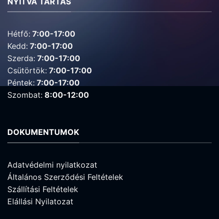
NYITVA TARTÁS
Hétfő:
7:00-17:00
Kedd:
7:00-17:00
Szerda:
7:00-17:00
Csütörtök:
7:00-17:00
Péntek:
7:00-17:00
Szombat:
8:00-12:00
DOKUMENTUMOK
Adatvédelmi nyilatkozat
Általános Szerződési Feltételek
Szállítási Feltételek
Elállási Nyilatozat