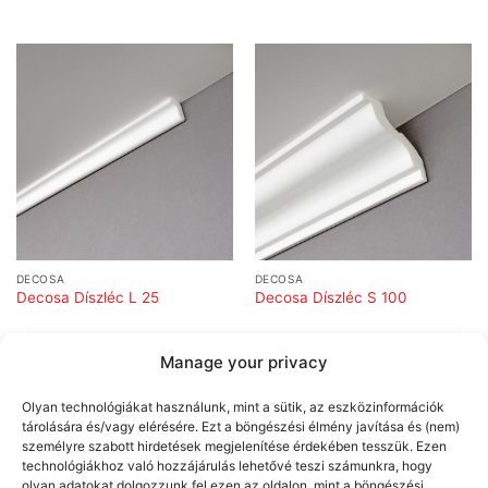
DECOSA
DECOSA
Decosa Díszléc L 25
Decosa Díszléc S 100
Manage your privacy
Olyan technológiákat használunk, mint a sütik, az eszközinformációk
tárolására és/vagy elérésére. Ezt a böngészési élmény javítása és (nem)
személyre szabott hirdetések megjelenítése érdekében tesszük. Ezen
technológiákhoz való hozzájárulás lehetővé teszi számunkra, hogy
olyan adatokat dolgozzunk fel ezen az oldalon, mint a böngészési