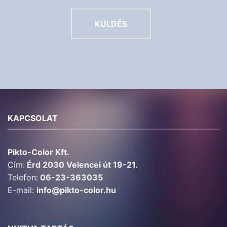
KÜLDÉS
KAPCSOLAT
Pikto-Color Kft.
Cím:
Érd 2030 Velencei út 19-21.
Telefon:
06-23-363035
E-mail:
info@pikto-color.hu