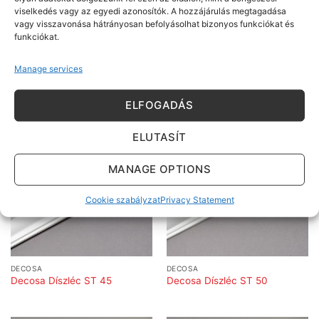
viselkedés vagy az egyedi azonosítók. A hozzájárulás megtagadása
vagy visszavonása hátrányosan befolyásolhat bizonyos funkciókat és
funkciókat.
DECOSA
DECOSA
Manage services
Decosa Díszléc S 30
Decosa Díszléc S 50
ELFOGADÁS
ELUTASÍT
MANAGE OPTIONS
Cookie szabályzat
Privacy Statement
DECOSA
DECOSA
Decosa Díszléc ST 45
Decosa Díszléc ST 50