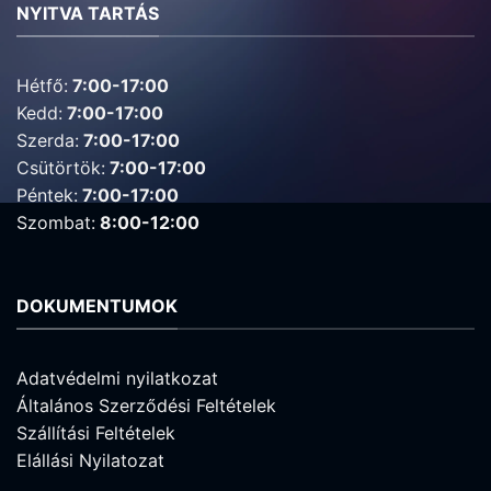
NYITVA TARTÁS
Hétfő:
7:00-17:00
Kedd:
7:00-17:00
Szerda:
7:00-17:00
Csütörtök:
7:00-17:00
Péntek:
7:00-17:00
Szombat:
8:00-12:00
DOKUMENTUMOK
Adatvédelmi nyilatkozat
Általános Szerződési Feltételek
Szállítási Feltételek
Elállási Nyilatozat