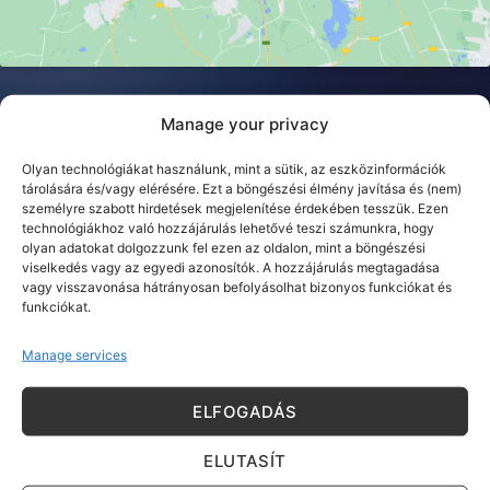
Manage your privacy
Kérdése van? Írjon nekünk!
Olyan technológiákat használunk, mint a sütik, az eszközinformációk
tárolására és/vagy elérésére. Ezt a böngészési élmény javítása és (nem)
személyre szabott hirdetések megjelenítése érdekében tesszük. Ezen
technológiákhoz való hozzájárulás lehetővé teszi számunkra, hogy
olyan adatokat dolgozzunk fel ezen az oldalon, mint a böngészési
viselkedés vagy az egyedi azonosítók. A hozzájárulás megtagadása
vagy visszavonása hátrányosan befolyásolhat bizonyos funkciókat és
funkciókat.
Manage services
ELFOGADÁS
ELUTASÍT