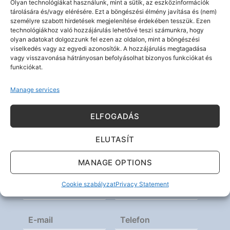
Olyan technológiákat használunk, mint a sütik, az eszközinformációk
Click 'I agree' to enable Google maps
tárolására és/vagy elérésére. Ezt a böngészési élmény javítása és (nem)
Cookie szabályzat
személyre szabott hirdetések megjelenítése érdekében tesszük. Ezen
technológiákhoz való hozzájárulás lehetővé teszi számunkra, hogy
I AGREE
olyan adatokat dolgozzunk fel ezen az oldalon, mint a böngészési
viselkedés vagy az egyedi azonosítók. A hozzájárulás megtagadása
vagy visszavonása hátrányosan befolyásolhat bizonyos funkciókat és
funkciókat.
Manage services
ELFOGADÁS
Kérdése van? Írjon nekünk!
ELUTASÍT
MANAGE OPTIONS
Cookie szabályzat
Privacy Statement