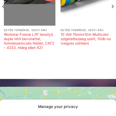
EGYÉB TERMÉKEK, VEGYI ÁRU
EGYÉB TERMÉKEK, VEGYI ÁRU
Workstar Freeze L/9″ kesztyű
10 Volt 15mmx10m Multicolor
dupla nitril bevonattal,
szigetelőszalag szett, 10db-os
homokszemcsés felület, CAT2
(vegyes színben)
– 4233, hideg ellen X21
Manage your privacy