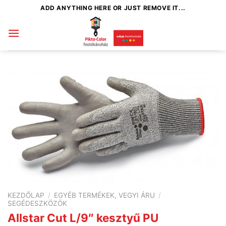
Skip
ADD ANYTHING HERE OR JUST REMOVE IT...
to
content
KEZDŐLAP
/
EGYÉB TERMÉKEK, VEGYI ÁRU
/
SEGÉDESZKÖZÖK
Allstar Cut L/9″ kesztyű PU