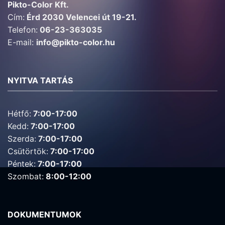
Pikto-Color Kft.
Cím:
Érd 2030 Velencei út 19-21.
Telefon:
06-23-363035
E-mail:
info@pikto-color.hu
NYITVA TARTÁS
Hétfő:
7:00-17:00
Kedd:
7:00-17:00
Szerda:
7:00-17:00
Csütörtök:
7:00-17:00
Péntek:
7:00-17:00
Szombat:
8:00-12:00
DOKUMENTUMOK