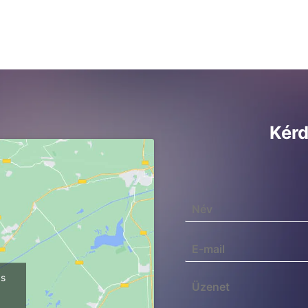
Kérd
ps