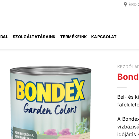
ÉRD 
DAL
SZOLGÁLTATÁSAINK
TERMÉKEINK
KAPCSOLAT
KEZDŐLA
Bond
Bel- és k
fafelület
A Bondex
vízbázisú
időjárás 