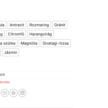
ula
Antracit
Rozmaring
Gránit
ég
Citromfű
Harangvirág
a szürke
Magnólia
Sivatagi rózsa
Jázmin
N/A
Bondex