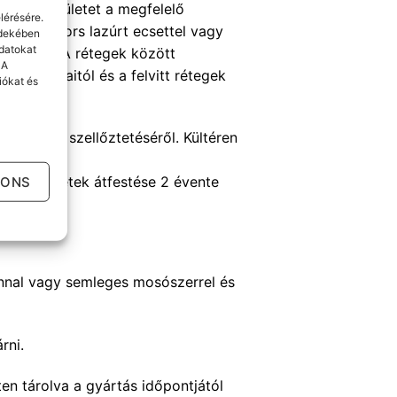
 adott felületet a megfelelő
lérésére.
arden Colors lazúrt ecsettel vagy
rdekében
datokat
idő 4 óra. A rétegek között
 A
lajdonságaitól és a felvitt rétegek
iókat és
egfelelő szellőztetéséről. Kültéren
IONS
elt felületek átfestése 2 évente
nnal vagy semleges mosószerrel és
rni.
n tárolva a gyártás időpontjától