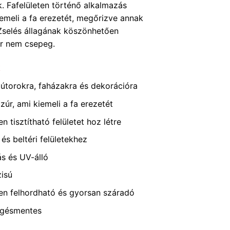
k. Fafelületen történő alkalmazás
iemeli a fa erezetét, megőrizve annak
 Zselés állagának köszönhetően
or nem csepeg.
k
bútorokra, faházakra és dekorációra
zúr, ami kiemeli a fa erezetét
n tisztítható felületet hoz létre
i és beltéri felületekhez
ás és UV-álló
isú
en felhordható és gyorsan száradó
gésmentes