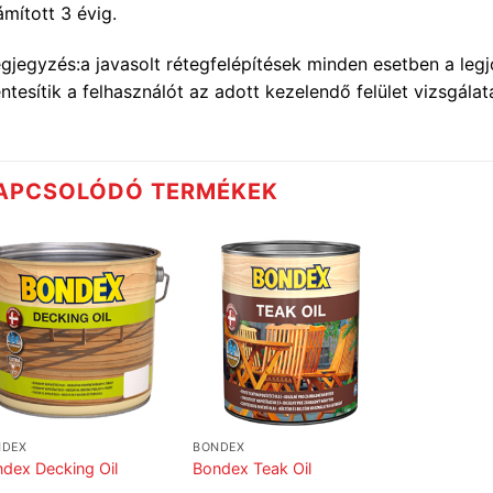
ámított 3 évig.
gjegyzés:a javasolt rétegfelépítések minden esetben a legj
tesítik a felhasználót az adott kezelendő felület vizsgálatá
APCSOLÓDÓ TERMÉKEK
NDEX
BONDEX
dex Decking Oil
Bondex Teak Oil