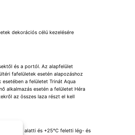
letek dekorációs célú kezelésére
ektől és a portól. Az alapfelület
ltéri fafelületek esetén alapozáshoz
 esetében a felületet Trinát Aqua
nő alkalmazás esetén a felületet Héra
ekről az összes laza részt el kell
lja +10°C alatti és +25°C feletti lég- és