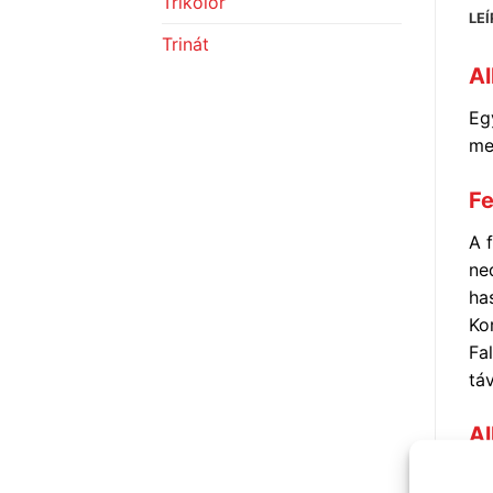
Trikolor
LE
Trinát
Al
Eg
me
Fe
A f
ne
ha
Ko
Fal
táv
A
Has