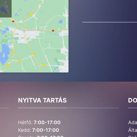
NYITVA TARTÁS
D
Hétfő:
7:00-17:00
Ada
Kedd:
7:00-17:00
Ált