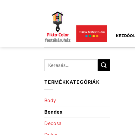
Skip
to
content
KEZDŐOL
Keresés
a
következőre:
TERMÉKKATEGÓRIÁK
Body
Bondex
Decosa
Dulux