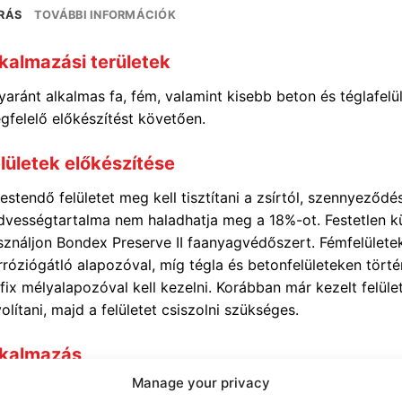
ÍRÁS
TOVÁBBI INFORMÁCIÓK
kalmazási területek
yaránt alkalmas fa, fém, valamint kisebb beton és téglafelü
gfelelő előkészítést követően.
lületek előkészítése
estendő felületet meg kell tisztítani a zsírtól, szennyeződés
dvességtartalma nem haladhatja meg a 18%-ot. Festetlen kü
sználjon Bondex Preserve II faanyagvédőszert. Fémfelületek
rróziógátló alapozóval, míg tégla és betonfelületeken törté
fix mélyalapozóval kell kezelni. Korábban már kezelt felület
olítani, majd a felületet csiszolni szükséges.
lkalmazás
Manage your privacy
ználat előtt alaposan fel kell keverni! A terméket ne haszná