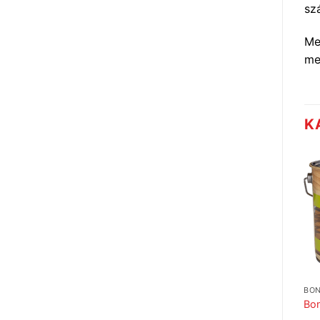
sz
Me
men
K
BO
Bon