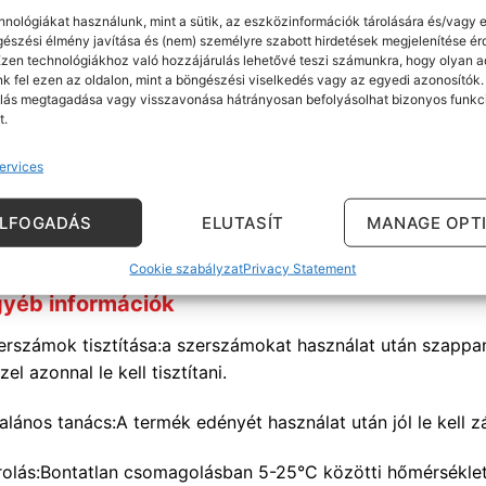
rgyhőmérséklet esetében. A termék felvitele előtt kezelje az
hnológiákat használunk, mint a sütik, az eszközinformációk tárolására és/vagy e
apozószerrel, majd vigyen fel 2-3 réteg hígítatlan Bondex G
gészési élmény javítása és (nem) személyre szabott hirdetések megjelenítése é
Ezen technológiákhoz való hozzájárulás lehetővé teszi számunkra, hogy olyan a
ngerrel a felületre. A rétegek felhordása közötti száradási 
k fel ezen az oldalon, mint a böngészési viselkedés vagy az egyedi azonosítók.
omcsiszolás javasolt. A végleges szín függ az alapfelület tu
lás megtagadása vagy visszavonása hátrányosan befolyásolhat bizonyos funkc
ámától.
t.
ntos: A festék alkalmazása során gondoskodjon a helyiség m
ervices
rténő alkalmazás esetén járófelületekre nem ajánlott.
ELFOGADÁS
ELUTASÍT
MANAGE OPT
rbantartás: a korábban Bondex Garden Colors termékkel kez
asolt.
Cookie szabályzat
Privacy Statement
yéb információk
erszámok tisztítása:a szerszámokat használat után szappa
zel azonnal le kell tisztítani.
alános tanács:A termék edényét használat után jól le kell zá
rolás:Bontatlan csomagolásban 5-25°C közötti hőmérséklete