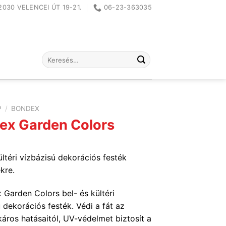
2030 VELENCEI ÚT 19-21.
06-23-363035
Keresés
a
következőre:
P
/
BONDEX
ex Garden Colors
ültéri vízbázisú dekorációs festék
ekre.
 Garden Colors bel- és kültéri
 dekorációs festék. Védi a fát az
káros hatásaitól, UV-védelmet biztosít a