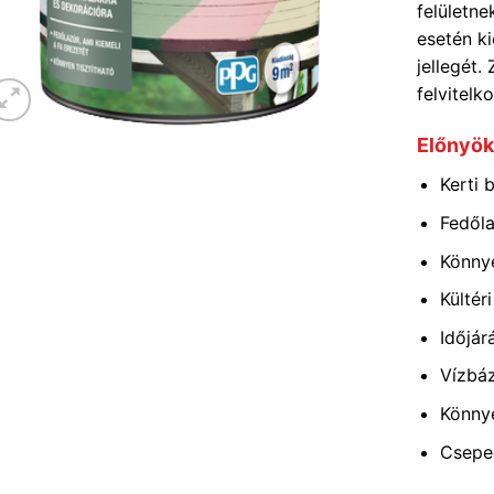
felületne
esetén k
jellegét.
felvitelk
Előnyö
Kerti 
Fedőla
Könnye
Kültér
Időjár
Vízbáz
Könny
Csepe