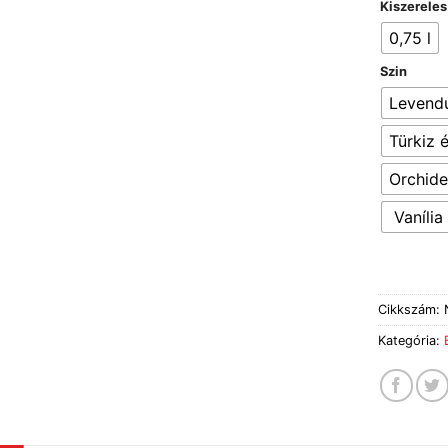
Kiszereles
0,75 l
Szin
Levend
Türkiz 
Orchide
Vanília
Cikkszám:
Kategória: