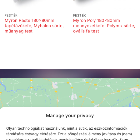
FESTÉK
FESTÉK
Myron Paste 180x80mm
Myron Poly 180x80mm
tapétázókefe, Myhalon sörte,
mennyezetkefe, Polymix sörte,
műanyag test
ovális fa test
Manage your privacy
Click 'I agree' to enable Google maps
Cookie szabályzat
Olyan technológiákat használunk, mint a sütik, az eszközinformációk
tárolására és/vagy elérésére. Ezt a böngészési élmény javítása és (nem)
I AGREE
személyre szabott hirdetések megjelenítése érdekében tesszük. Ezen