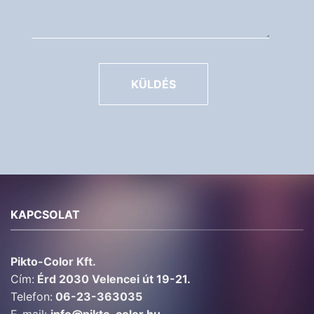
KÜLDÉS
KAPCSOLAT
Pikto-Color Kft.
Cím:
Érd 2030 Velencei út 19-21.
Telefon:
06-23-363035
E-mail:
info@pikto-color.hu