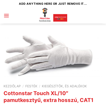
Skip
ADD ANYTHING HERE OR JUST REMOVE IT...
to
content
KEZDŐLAP
/
FESTÉK
/
KIEGÉSZÍTŐK, ÉS ADALÉKOK
Cottonstar Touch XL/10″
pamutkesztyű, extra hosszú, CAT1