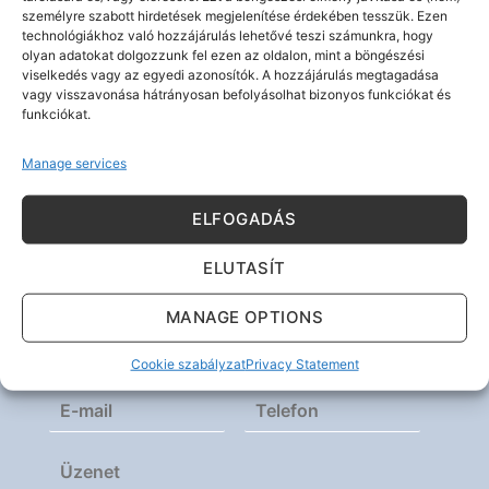
személyre szabott hirdetések megjelenítése érdekében tesszük. Ezen
I AGREE
technológiákhoz való hozzájárulás lehetővé teszi számunkra, hogy
olyan adatokat dolgozzunk fel ezen az oldalon, mint a böngészési
viselkedés vagy az egyedi azonosítók. A hozzájárulás megtagadása
vagy visszavonása hátrányosan befolyásolhat bizonyos funkciókat és
funkciókat.
Manage services
ELFOGADÁS
Kérdése van? Írjon nekünk!
ELUTASÍT
MANAGE OPTIONS
Cookie szabályzat
Privacy Statement