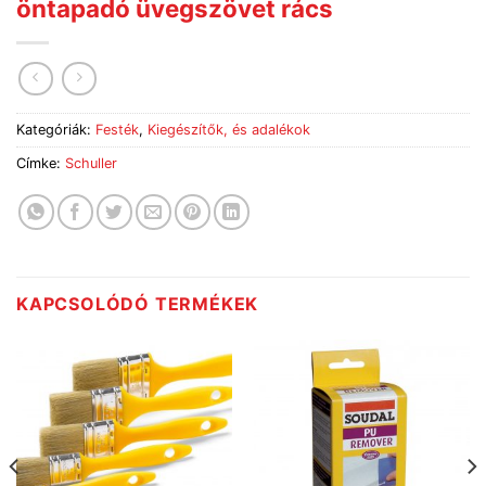
öntapadó üvegszövet rács
Kategóriák:
Festék
,
Kiegészítők, és adalékok
Címke:
Schuller
KAPCSOLÓDÓ TERMÉKEK