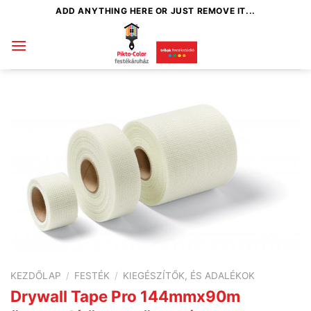
Skip
ADD ANYTHING HERE OR JUST REMOVE IT...
to
content
KEZDŐLAP
/
FESTÉK
/
KIEGÉSZÍTŐK, ÉS ADALÉKOK
Drywall Tape Pro 144mmx90m