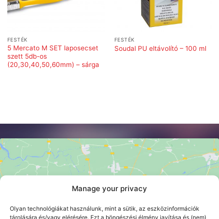
FESTÉK
FESTÉK
5 Mercato M SET laposecset
Soudal PU eltávolító – 100 ml
szett 5db-os
(20,30,40,50,60mm) – sárga
Manage your privacy
Click 'I agree' to enable Google maps
Cookie szabályzat
Olyan technológiákat használunk, mint a sütik, az eszközinformációk
tárolására és/vagy elérésére. Ezt a böngészési élmény javítása és (nem)