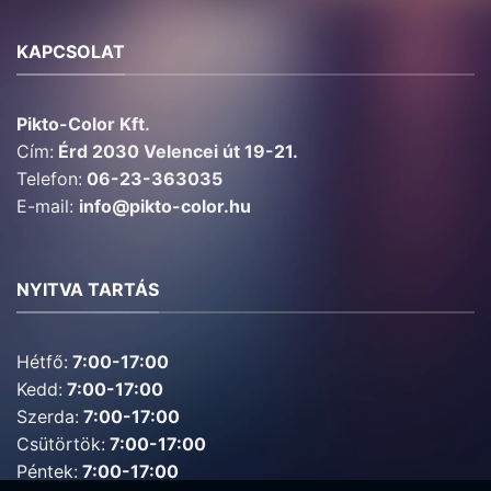
KAPCSOLAT
Pikto-Color Kft.
Cím:
Érd 2030 Velencei út 19-21.
Telefon:
06-23-363035
E-mail:
info@pikto-color.hu
NYITVA TARTÁS
Hétfő:
7:00-17:00
Kedd:
7:00-17:00
Szerda:
7:00-17:00
Csütörtök:
7:00-17:00
Péntek:
7:00-17:00