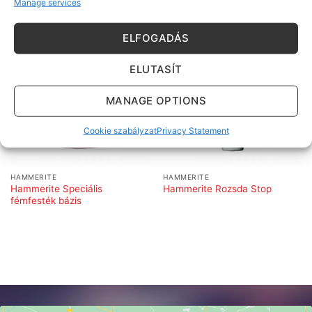
KAPCSOLÓDÓ TERMÉKEK
Manage services
ELFOGADÁS
ELUTASÍT
MANAGE OPTIONS
Cookie szabályzat
Privacy Statement
HAMMERITE
HAMMERITE
Hammerite Speciális
Hammerite Rozsda Stop
fémfesték bázis