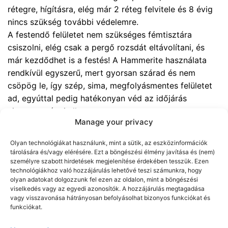
rétegre, hígításra, elég már 2 réteg felvitele és 8 évig
nincs szükség további védelemre.
A festendő felületet nem szükséges fémtisztára
csiszolni, elég csak a pergő rozsdát eltávolítani, és
már kezdődhet is a festés! A Hammerite használata
rendkívül egyszerű, mert gyorsan szárad és nem
csöpög le, így szép, sima, megfolyásmentes felületet
ad, egyúttal pedig hatékonyan véd az időjárás
viszontagságai ellen.
Manage your privacy
Használja a megfelelő előkészítés után minden
Olyan technológiákat használunk, mint a sütik, az eszközinformációk
rozsdás fémfelületen, például kerti kerítések, kerti
tárolására és/vagy elérésére. Ezt a böngészési élmény javítása és (nem)
bútor, lépcsőkorlát és erkély korlát, ablakrács, lámpa,
személyre szabott hirdetések megjelenítése érdekében tesszük. Ezen
technológiákhoz való hozzájárulás lehetővé teszi számunkra, hogy
kerékpárok, stb. Beltéri és kültéri használatra egyaránt
olyan adatokat dolgozzunk fel ezen az oldalon, mint a böngészési
ajánlott.
viselkedés vagy az egyedi azonosítók. A hozzájárulás megtagadása
vagy visszavonása hátrányosan befolyásolhat bizonyos funkciókat és
funkciókat.