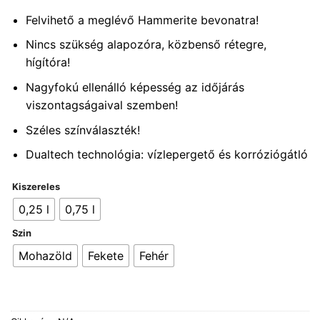
Felvihető a meglévő Hammerite bevonatra!
Nincs szükség alapozóra, közbenső rétegre,
hígítóra!
Nagyfokú ellenálló képesség az időjárás
viszontagságaival szemben!
Széles színválaszték!
Dualtech technológia: vízlepergető és korróziógátló
Kiszereles
0,25 l
0,75 l
Szin
Mohazöld
Fekete
Fehér