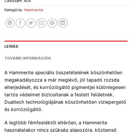
Cikkszám:
N/A
Kategória:
Hammerite
LEÍRÁS
TOVÁBBI INFORMÁCIÓK
A Hammerite speciális összetételének köszönhetően
megakadályozza a már meglévő, jól tapadó rozsda
elterjedését, és korróziógátló pigmentjei különlegesen
tartós védelmet biztosítanak a festett felületnek.
Dualtech technológiájának köszönhetően vízlepergető
és korróziógátló.
A legtöbb fémfestéktől eltérően, a Hammerite
használatakor nincs szükség alapozóra, közbenső