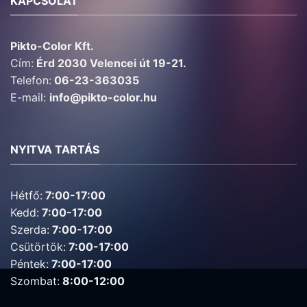
KAPCSOLAT
Pikto-Color Kft.
Cím:
Érd 2030 Velencei út 19-21.
Telefon:
06-23-363035
E-mail:
info@pikto-color.hu
NYITVA TARTÁS
Hétfő:
7:00-17:00
Kedd:
7:00-17:00
Szerda:
7:00-17:00
Csütörtök:
7:00-17:00
Péntek:
7:00-17:00
Szombat:
8:00-12:00