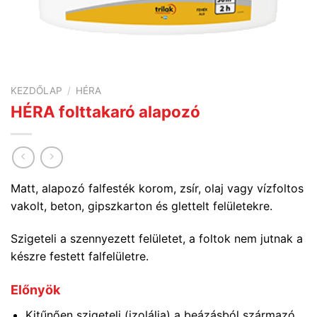
KEZDŐLAP
/
HÉRA
HÉRA folttakaró alapozó
Matt, alapozó falfesték korom, zsír, olaj vagy vízfoltos
vakolt, beton, gipszkarton és glettelt felületekre.
Szigeteli a szennyezett felületet, a foltok nem jutnak a
készre festett falfelületre.
Előnyök
Kitűnően szigeteli (izolálja) a beázásból származó