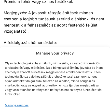
Prémium fehér vagy színes festékkel.
Megjegyzés: A javasolt rétegfelépítések minden
esetben a legjobb tudásunk szerinti ajánlások, és nem
mentesítik a felhasználót az adott festendő felület
vizsgálatától.
A feldolgozás hőmérséklete:
Manage your privacy
Ne alkalmazzuk a terméket +5°C alatti hőmérsékleten,
amin a levegő, az anyag és az alapfelület
Olyan technológiákat használunk, mint a sütik, az eszközinformációk
hőmérsékletére egyaránt értendő.
tárolására és/vagy elérésére. Ezt a böngészési élmény javítása és (nem)
A terméket +5℃ és + 30 ℃ közötti fedett raktárban
személyre szabott hirdetések megjelenítése érdekében tesszük. Ezen
technológiákhoz való hozzájárulás lehetővé teszi számunkra, hogy
kell tárolni. Tűző naptól, fagytól védeni kell.
olyan adatokat dolgozzunk fel ezen az oldalon, mint a böngészési
viselkedés vagy az egyedi azonosítók. A hozzájárulás megtagadása
vagy visszavonása hátrányosan befolyásolhat bizonyos funkciókat és
funkciókat.
KAPCSOLÓDÓ TERMÉKEK
Manage services