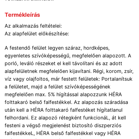
Termékleírás
Az alkalmazás feltételei:
Az alapfelület előkészítése:
A festendő felület legyen száraz, hordképes,
egyenletes szívóképességű, megfelelően alapozott. A
porló, leváló részeket el kell távolítani és az adott
alapfelületnek megfelelően kijavítani. Régi, korom, zsír,
víz vagy olajfoltos, már festett felületek: Portalanítsuk
a felületet, majd a felület szívóképességének
megfelelően max. 5% hígítással alapozzunk HÉRA
folttakaró belső falfestékkel. Az alapozás száradása
után kell a HÉRA folttakaró falfestéket hígítatlanul
felhordani. Ez alapozó rétegként funkcionáL, át kell
festeni a végső megjelenést biztosító diszperziós
falfestékkeL, HÉRA belső falfestékkel vagy HÉRA