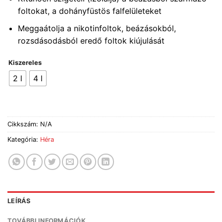
foltokat, a dohányfüstös falfelületeket
Meggaátolja a nikotinfoltok, beázásokból,
rozsdásodásból eredő foltok kiújulását
Kiszereles
2 l
4 l
Cikkszám:
N/A
Kategória:
Héra
LEÍRÁS
TOVÁBBI INFORMÁCIÓK