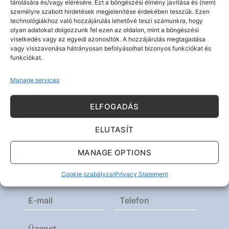
tárolására és/vagy elérésére. Ezt a böngészési élmény javítása és (nem)
személyre szabott hirdetések megjelenítése érdekében tesszük. Ezen
I AGREE
technológiákhoz való hozzájárulás lehetővé teszi számunkra, hogy
olyan adatokat dolgozzunk fel ezen az oldalon, mint a böngészési
viselkedés vagy az egyedi azonosítók. A hozzájárulás megtagadása
vagy visszavonása hátrányosan befolyásolhat bizonyos funkciókat és
funkciókat.
Manage services
ELFOGADÁS
Kérdése van? Írjon nekünk!
ELUTASÍT
MANAGE OPTIONS
Cookie szabályzat
Privacy Statement