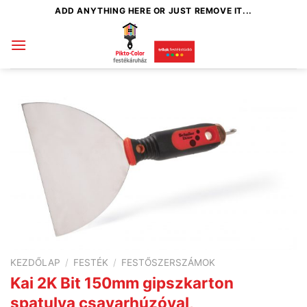
Skip
ADD ANYTHING HERE OR JUST REMOVE IT...
to
content
KEZDŐLAP
/
FESTÉK
/
FESTŐSZERSZÁMOK
Kai 2K Bit 150mm gipszkarton
spatulya csavarhúzóval,