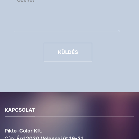
KÜLDÉS
KAPCSOLAT
Pikto-Color Kft.
Cím:
Érd 2030 Velencei út 19-21.