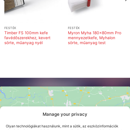
FESTÉK
FESTÉK
Timber FS 100mm kefe
Myron Myha 180x80mm Pro
favédőszerekhez, kevert
mennyezetkefe, Myhalon
sörte, műanyag nyél
sörte, műanyag test
Manage your privacy
Click 'I agree' to enable Google maps
Olyan technológiákat használunk, mint a sütik, az eszközinformációk
Cookie szabályzat