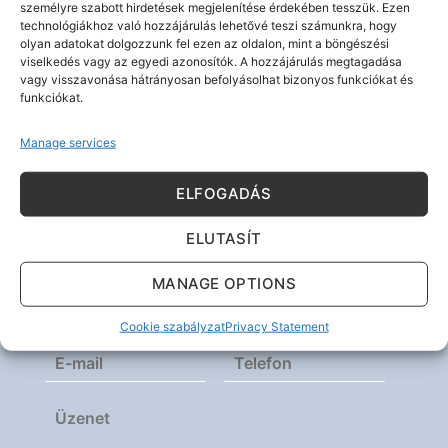
I AGREE
személyre szabott hirdetések megjelenítése érdekében tesszük. Ezen
technológiákhoz való hozzájárulás lehetővé teszi számunkra, hogy
olyan adatokat dolgozzunk fel ezen az oldalon, mint a böngészési
viselkedés vagy az egyedi azonosítók. A hozzájárulás megtagadása
vagy visszavonása hátrányosan befolyásolhat bizonyos funkciókat és
funkciókat.
Manage services
ELFOGADÁS
Kérdése van? Írjon nekünk!
ELUTASÍT
MANAGE OPTIONS
Cookie szabályzat
Privacy Statement