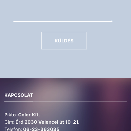
KÜLDÉS
KAPCSOLAT
Pikto-Color Kft.
Cím:
Érd 2030 Velencei út 19-21.
Telefon:
06-23-363035