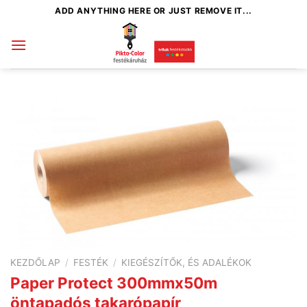
Skip
ADD ANYTHING HERE OR JUST REMOVE IT...
to
content
KEZDŐLAP
/
FESTÉK
/
KIEGÉSZÍTŐK, ÉS ADALÉKOK
Paper Protect 300mmx50m
öntapadós takarópapír