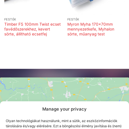
FESTÉK
FESTÉK
Timber FS 100mm Twist ecset
Myron Myha 170x70mm
favédőszerekhez, kevert
mennyezetkefe, Myhalon
sörte, állítható ecsetfej
sörte, műanyag test
Manage your privacy
Click 'I agree' to enable Google maps
Cookie szabályzat
Olyan technológiákat használunk, mint a sütik, az eszközinformációk
tárolására és/vagy elérésére. Ezt a böngészési élmény javítása és (nem)