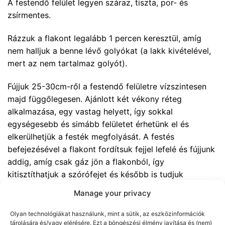
A festendő felület legyen száraz, tiszta, por- és
zsírmentes.
Rázzuk a flakont legalább 1 percen keresztül, amíg
nem halljuk a benne lévő golyókat (a lakk kivételével,
mert az nem tartalmaz golyót).
Fújjuk 25-30cm-ről a festendő felületre vízszintesen
majd függőlegesen. Ajánlott két vékony réteg
alkalmazása, egy vastag helyett, így sokkal
egységesebb és simább felületet érhetünk el és
elkerülhetjük a festék megfolyását. A festés
befejezésével a flakont fordítsuk fejjel lefelé és fújjunk
addig, amíg csak gáz jön a flakonból, így
kitisztíthatjuk a szórófejet és később is tudjuk
használni a sprayt.
Manage your privacy
Ne használjuk áram alatt lévő készülékeken és jól
Olyan technológiákat használunk, mint a sütik, az eszközinformációk
szellőztethető helységben alkalmazzuk.
tárolására és/vagy elérésére. Ezt a böngészési élmény javítása és (nem)