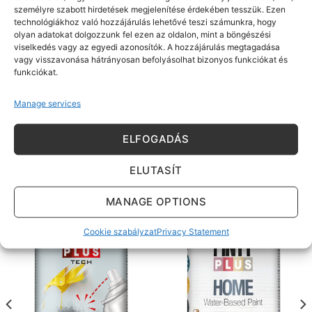
személyre szabott hirdetések megjelenítése érdekében tesszük. Ezen
technológiákhoz való hozzájárulás lehetővé teszi számunkra, hogy
Tippek:
olyan adatokat dolgozzunk fel ezen az oldalon, mint a böngészési
viselkedés vagy az egyedi azonosítók. A hozzájárulás megtagadása
Festett felület esetén a pergő részeket távolítsuk el, a
vagy visszavonása hátrányosan befolyásolhat bizonyos funkciókat és
funkciókat.
régi festéket pedig finom csiszolóval csiszoljuk meg a
jobb tapadás érdekében.
Manage services
A tökéletes felület elérése érdekében fessük át PINTY
ELFOGADÁS
PLUS EVOLUTION, BASIC vagy AQUA festéksprayvel.
ELUTASÍT
MANAGE OPTIONS
KAPCSOLÓDÓ TERMÉKEK
Cookie szabályzat
Privacy Statement