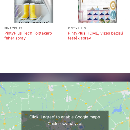
PINTYPLUS
PINTYPLUS
PintyPlus Tech Folttakaró
PintyPlus HOME, vizes bázisú
fehér spray
festék spray
Click 'I agree' to enable Google maps
Cookie szabályzat