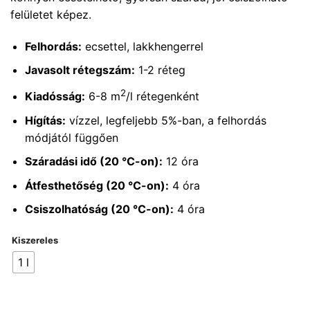
felületet képez.
Felhordás:
ecsettel, lakkhengerrel
Javasolt rétegszám:
1-2 réteg
2
Kiadósság:
6-8 m
/l rétegenként
Hígítás:
vízzel, legfeljebb 5%-ban, a felhordás
módjától függően
Száradási idő (20 °C-on):
12 óra
Átfesthetőség (20 °C-on):
4 óra
Csiszolhatóság (20 °C-on):
4 óra
Kiszereles
1 l