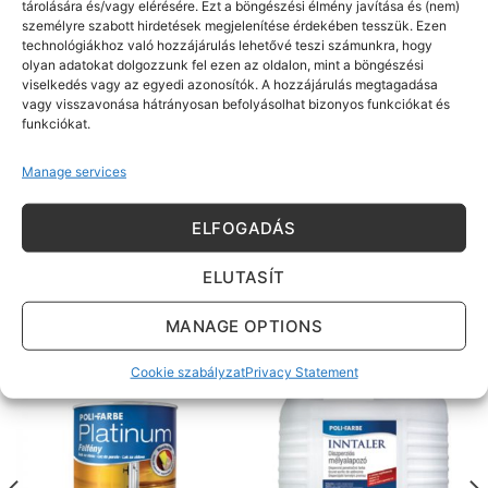
tárolására és/vagy elérésére. Ezt a böngészési élmény javítása és (nem)
Javasolt rétegkialakítás:
személyre szabott hirdetések megjelenítése érdekében tesszük. Ezen
Fafelületek kültéren: 2 réteg Boróka Primer
technológiákhoz való hozzájárulás lehetővé teszi számunkra, hogy
fakonzerváló alapozó, 1-2 réteg Cellkolor Aqua
olyan adatokat dolgozzunk fel ezen az oldalon, mint a böngészési
viselkedés vagy az egyedi azonosítók. A hozzájárulás megtagadása
univerzális alapozó, 1-2 réteg átvonó zománcfesték.
vagy visszavonása hátrányosan befolyásolhat bizonyos funkciókat és
Fafelületek beltéren: 1-2 réteg Cellkolor Aqua
funkciókat.
univerzális alapozó, 1-2 réteg átvonó zománcfesték.
Fémfelületek: 1-2 réteg Cellkolor Aqua korróziógátló
Manage services
alapozó, 1-2 réteg Cellkolor Aqua univerzális alapozó,
1-2 réteg átvonó zománcfesték.
ELFOGADÁS
ELUTASÍT
KAPCSOLÓDÓ TERMÉKEK
MANAGE OPTIONS
Cookie szabályzat
Privacy Statement