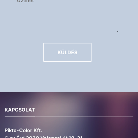
KÜLDÉS
KAPCSOLAT
Pikto-Color Kft.
Cím:
Érd 2030 Velencei út 19-21.