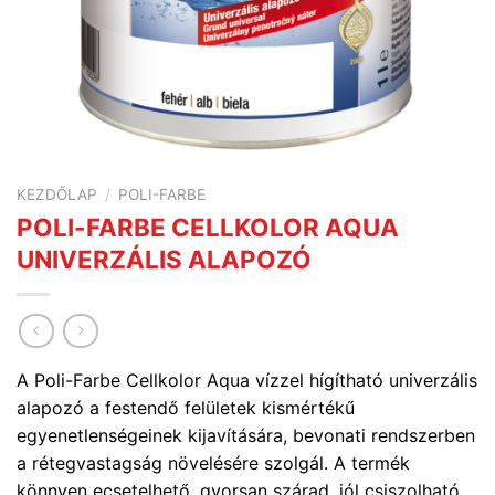
KEZDŐLAP
/
POLI-FARBE
POLI-FARBE CELLKOLOR AQUA
UNIVERZÁLIS ALAPOZÓ
A Poli-Farbe Cellkolor Aqua vízzel hígítható univerzális
alapozó a festendő felületek kismértékű
egyenetlenségeinek kijavítására, bevonati rendszerben
a rétegvastagság növelésére szolgál. A termék
könnyen ecsetelhető, gyorsan szárad, jól csiszolható