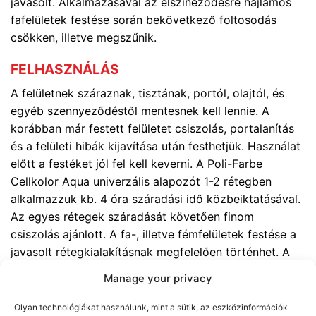
javasolt. Alkalmazásával az elszíneződésre hajlamos
fafelületek festése során bekövetkező foltosodás
csökken, illetve megszűnik.
FELHASZNÁLÁS
A felületnek száraznak, tisztának, portól, olajtól, és
egyéb szennyeződéstől mentesnek kell lennie. A
korábban már festett felületet csiszolás, portalanítás
és a felületi hibák kijavítása után festhetjük. Használat
előtt a festéket jól fel kell keverni. A Poli-Farbe
Cellkolor Aqua univerzális alapozót 1-2 rétegben
alkalmazzuk kb. 4 óra száradási idő közbeiktatásával.
Az egyes rétegek száradását követően finom
csiszolás ajánlott. A fa-, illetve fémfelületek festése a
javasolt rétegkialakításnak megfelelően történhet. A
festés +10 °C és +25 °C hőmérséklet között
Manage your privacy
végezhető. Az eszközök a festést követően vízzel
elmoshatók.
Olyan technológiákat használunk, mint a sütik, az eszközinformációk