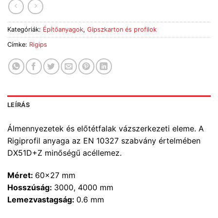
Kategóriák:
Építőanyagok
,
Gipszkarton és profilok
Címke:
Rigips
LEÍRÁS
Álmennyezetek és előtétfalak vázszerkezeti eleme. A
Rigiprofil anyaga az EN 10327 szabvány értelmében
DX51D+Z minőségű acéllemez.
Méret:
60×27 mm
Hosszúság:
3000, 4000 mm
Lemezvastagság:
0.6 mm