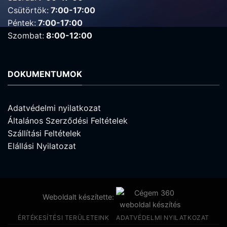
Csütörtök:
7:00-17:00
Péntek:
7:00-17:00
Szombat:
8:00-12:00
DOKUMENTUMOK
Adatvédelmi nyilatkozat
Általános Szerződési Feltételek
Szállítási Feltételek
Elállási Nyilatozat
Weboldalt készítette:
ÉRTÉKESÍTÉSI TERÜLETEINK
ADATVÉDELMI NYILATKOZAT