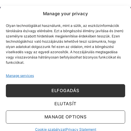
Manage your privacy
Olyan technológiákat használunk, mint a sütik, az eszközinformációk
tárolására és/vagy elérésére. Ezt a böngészési élmény javítása és (nem)
személyre szabott hirdetések megjelenítése érdekében tesszük. Ezen
technológiákhoz való hozzájárulás lehetővé teszi számunkra, hogy
olyan adatokat dolgozzunk fel ezen az oldalon, mint a böngészési
Click 'I agree' to enable Google maps
viselkedés vagy az egyedi azonosítók. A hozzájárulás megtagadása
vagy visszavonása hátrányosan befolyásolhat bizonyos funkciókat és
Cookie szabályzat
funkciókat.
I AGREE
Manage services
ELFOGADÁS
ELUTASÍT
MANAGE OPTIONS
Kérdése van? Írjon nekünk!
Cookie szabályzat
Privacy Statement