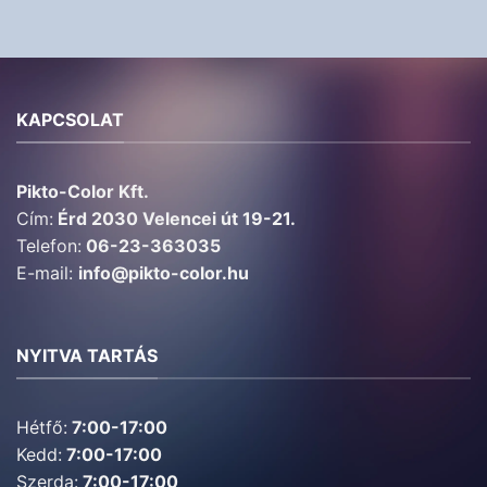
KAPCSOLAT
Pikto-Color Kft.
Cím:
Érd 2030 Velencei út 19-21.
Telefon:
06-23-363035
E-mail:
info@pikto-color.hu
NYITVA TARTÁS
Hétfő:
7:00-17:00
Kedd:
7:00-17:00
Szerda:
7:00-17:00