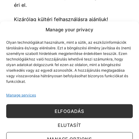
éri el.
Kizárólag kültéri felhasználásra ajánljuk!
Manage your privacy
Olyan technológiákat használunk, mint a sütik, az eszközinformációk
tárolására és/vagy elérésére. Ezt a böngészési élmény javítása és (nem)
személyre szabott hirdetések megjelenítése érdekében tesszük. Ezen
KAPCSOLÓDÓ TERMÉKEK
technológiákhoz való hozzájárulás lehetővé teszi számunkra, hogy
olyan adatokat dolgozzunk fel ezen az oldalon, mint a böngészési
viselkedés vagy az egyedi azonosítók. A hozzájárulás megtagadása
vagy visszavonása hátrányosan befolyásolhat bizonyos funkciókat és
funkciókat.
Manage services
ELFOGADÁS
ELUTASÍT
SADOLIN
SADOLIN
MANAGE OPTIONS
Sadolin Quickstep
Sadolin Classic