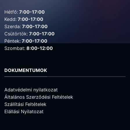
Hétfő:
7:00-17:00
Kedd:
7:00-17:00
Szerda:
7:00-17:00
Csütörtök:
7:00-17:00
Péntek:
7:00-17:00
Szombat:
8:00-12:00
DOKUMENTUMOK
Adatvédelmi nyilatkozat
Általános Szerződési Feltételek
Szállítási Feltételek
Elállási Nyilatozat