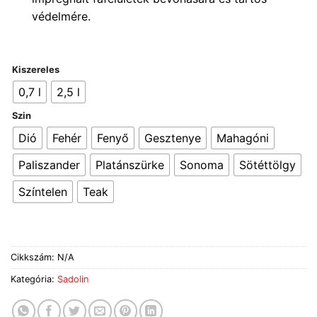
védelmére.
Kiszereles
0,7 l
2,5 l
Szin
Dió
Fehér
Fenyő
Gesztenye
Mahagóni
Paliszander
Platánszürke
Sonoma
Sötéttölgy
Színtelen
Teak
Cikkszám:
N/A
Kategória:
Sadolin