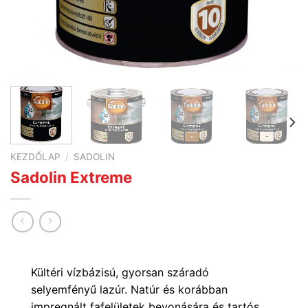
KEZDŐLAP
/
SADOLIN
Sadolin Extreme
Kültéri vízbázisú, gyorsan száradó
selyemfényű lazúr. Natúr és korábban
impregnált fafelületek bevonására és tartós