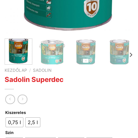
KEZDŐLAP
/
SADOLIN
Sadolin Superdec
Kiszereles
0,75 l
2,5 l
Szin