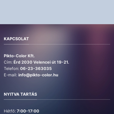
KAPCSOLAT
Pikto-Color Kft.
Cím:
Érd 2030 Velencei út 19-21.
Telefon:
06-23-363035
E-mail:
info@pikto-color.hu
NYITVA TARTÁS
Hétfő:
7:00-17:00