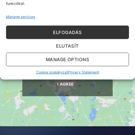
funkciókat.
Manage services
ELFOGADÁS
ELUTASÍT
MANAGE OPTIONS
Click 'I agree' to enable Google maps
Cookie szabályzat
Cookie szabályzat
Privacy Statement
I AGREE