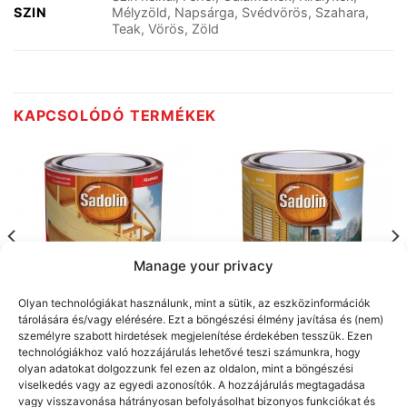
SZIN
Mélyzöld, Napsárga, Svédvörös, Szahara,
Teak, Vörös, Zöld
KAPCSOLÓDÓ TERMÉKEK
Manage your privacy
Olyan technológiákat használunk, mint a sütik, az eszközinformációk
tárolására és/vagy elérésére. Ezt a böngészési élmény javítása és (nem)
személyre szabott hirdetések megjelenítése érdekében tesszük. Ezen
SADOLIN
SADOLIN
technológiákhoz való hozzájárulás lehetővé teszi számunkra, hogy
Sadolin Base
Sadolin Extra
olyan adatokat dolgozzunk fel ezen az oldalon, mint a böngészési
viselkedés vagy az egyedi azonosítók. A hozzájárulás megtagadása
vagy visszavonása hátrányosan befolyásolhat bizonyos funkciókat és