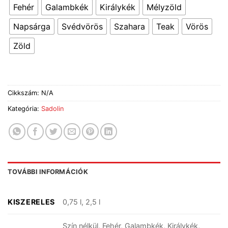
Fehér
Galambkék
Királykék
Mélyzöld
Napsárga
Svédvörös
Szahara
Teak
Vörös
Zöld
Cikkszám:
N/A
Kategória:
Sadolin
TOVÁBBI INFORMÁCIÓK
KISZERELES
0,75 l, 2,5 l
Szín nélkül, Fehér, Galambkék, Királykék,