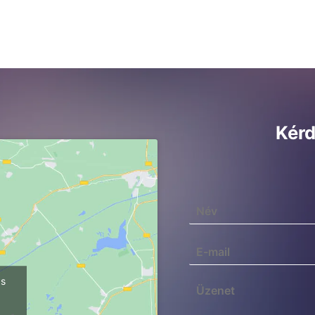
Kérd
ps