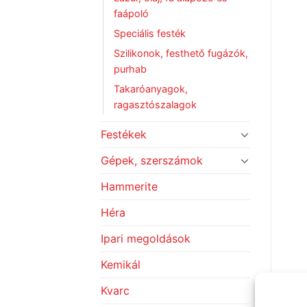
faápoló
Speciális festék
Szilikonok, festhető fugázók,
purhab
Takaróanyagok,
ragasztószalagok
Festékek
Gépek, szerszámok
Hammerite
Héra
Ipari megoldások
Kemikál
Kvarc