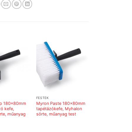
FESTÉK
ep 180x80mm
Myron Paste 180x80mm
ó kefe,
tapétázókefe, Myhalon
rte, műanyag
sörte, műanyag test