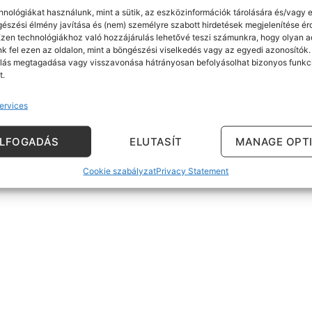
hnológiákat használunk, mint a sütik, az eszközinformációk tárolására és/vagy e
gészési élmény javítása és (nem) személyre szabott hirdetések megjelenítése é
Ezen technológiákhoz való hozzájárulás lehetővé teszi számunkra, hogy olyan a
k fel ezen az oldalon, mint a böngészési viselkedés vagy az egyedi azonosítók.
lás megtagadása vagy visszavonása hátrányosan befolyásolhat bizonyos funkc
t.
ervices
ELFOGADÁS
ELUTASÍT
MANAGE OPT
Cookie szabályzat
Privacy Statement