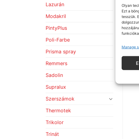
Lazurán
Olyan tec
Ezt a bön
Modakril
tesszük. 
dolgozzun
PintyPlus
hozzájáru
funkcióka
Poli-Farbe
Manage s
Prisma spray
Remmers
Sadolin
Supralux
Szerszámok
Thermotek
Trikolor
Trinát