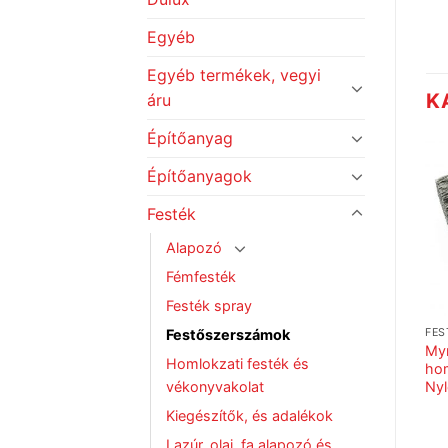
Egyéb
Egyéb termékek, vegyi
K
áru
Építőanyag
Építőanyagok
Festék
Alapozó
Fémfesték
Festék spray
Festőszerszámok
FESTÉK
FESTÉK
FES
Proline 25cm festőhenger,
Stip K 16 tompaecset,
My
Homlokzati festék és
s
21mm-es szálhossz
fanyél
hom
vékonyvakolat
Nyl
Kiegészítők, és adalékok
Lazúr, olaj, fa alapozó és