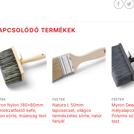
APCSOLÓDÓ TERMÉKEK
TÉK
FESTÉK
FESTÉK
ron Nylon 180x80mm
Natura L 50mm
Myron De
lokzatfestő kefe,
laposecset, világos
mélyalapoz
on sörte, műanyag test
természetes sörte, natúr
Polymix sö
fanyél
test