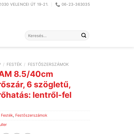
2030 VELENCEI ÚT 19-21.
06-23-363035
Keresés
a
következőre:
P
/
FESTÉK
/
FESTŐSZERSZÁMOK
 AM 8.5/40cm
őszár, 6 szögletű,
őhatás: lentről-fel
:
Festék
,
Festőszerszámok
ller