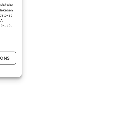
lérésére.
rdekében
datokat
 A
iókat és
IONS