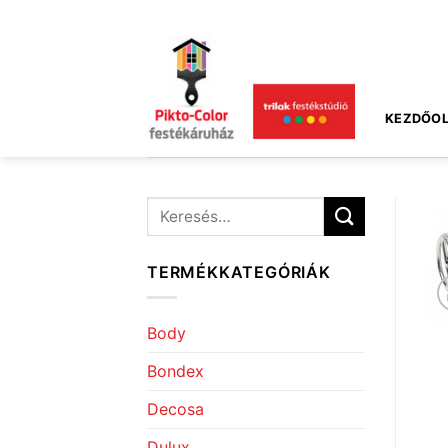
Skip
to
content
KEZDŐOL
Keresés
a
következőre:
TERMÉKKATEGÓRIÁK
Body
Bondex
Decosa
Dulux