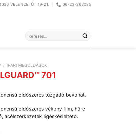
2030 VELENCEI ÚT 19-21.
06-23-363035
Keresés
a
következőre:
P
/
IPARI MEGOLDÁSOK
LGUARD™ 701
nensű oldószeres tűzgátló bevonat.
nensű oldószeres vékony film, hőre
, acélszerkezetek égéskésleltető.
k