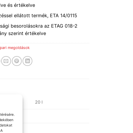
lve és értékelve
zéssel ellátott termék, ETA 14/0115
sági besorolásokra az ETAG 018-2
ny szerint értékelve
Ipari megoldások
20 l
lérésére.
rdekében
datokat
 A