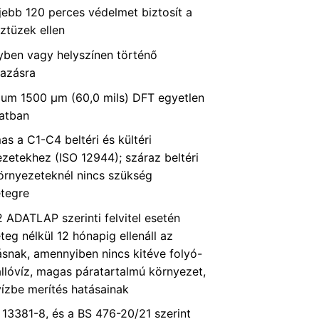
jebb 120 perces védelmet biztosít a
óztüzek ellen
yben vagy helyszínen történő
mazásra
um 1500 µm (60,0 mils) DFT egyetlen
atban
as a C1-C4 beltéri és kültéri
zetekhez (ISO 12944); száraz beltéri
örnyezeteknél nincs szükség
étegre
 ADATLAP szerinti felvitel esetén
teg nélkül 12 hónapig ellenáll az
ásnak, amennyiben nincs kitéve folyó-
llóvíz, magas páratartalmú környezet,
ízbe merítés hatásainak
13381-8, és a BS 476-20/21 szerint