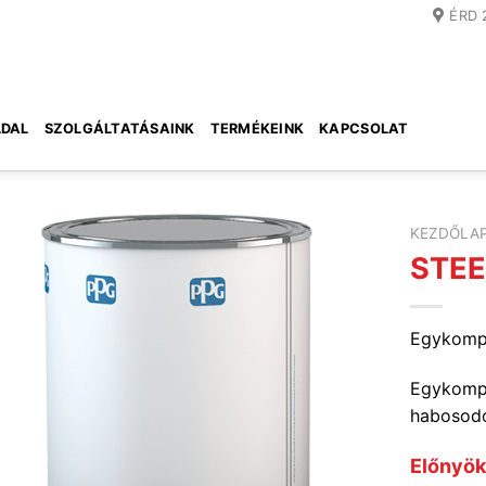
ÉRD 
DAL
SZOLGÁLTATÁSAINK
TERMÉKEINK
KAPCSOLAT
KEZDŐLA
STEE
Egykompo
Egykompo
habosodó
Előnyö