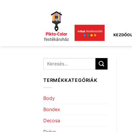
Skip
to
content
KEZDŐOL
Keresés
a
következőre:
TERMÉKKATEGÓRIÁK
Body
Bondex
Decosa
Dulux