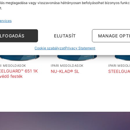
lás megtagadása vagy visszavonása hátrányosan befolyásolhat bizonyos funkc
t.
ervices
ELFOGADÁS
ELUTASÍT
MANAGE OPT
Cookie szabályzat
Privacy Statement
RI MEGOLDÁSOK
IPARI MEGOLDÁSOK
IPARI MEGO
EELGUARD™ 651 1K
NU-KLAD® SL
STEELGUA
védő festék