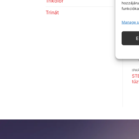
Trikolor
hozzájáru
funkcióka
Trinát
Manage s
IPA
ST
tűz