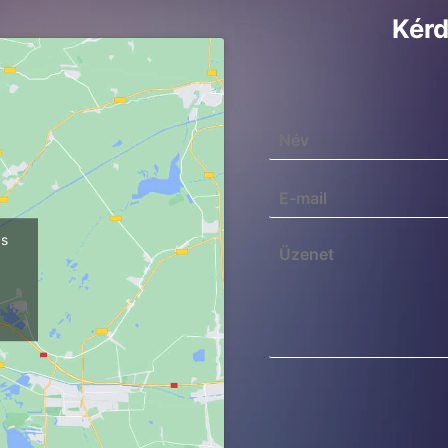
Kérd
ps