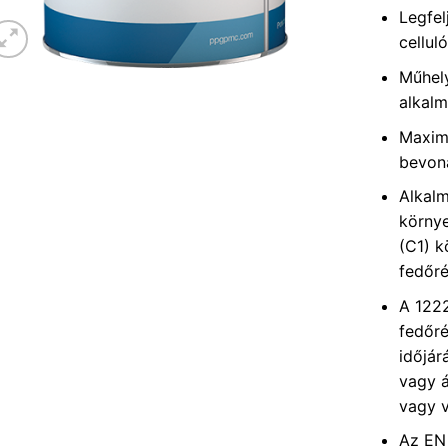
Legfel
cellul
Műhel
alkal
Maxim
bevon
Alkalm
környe
(C1) k
fedőr
A 1222
fedőré
időjár
vagy á
vagy v
Az EN 