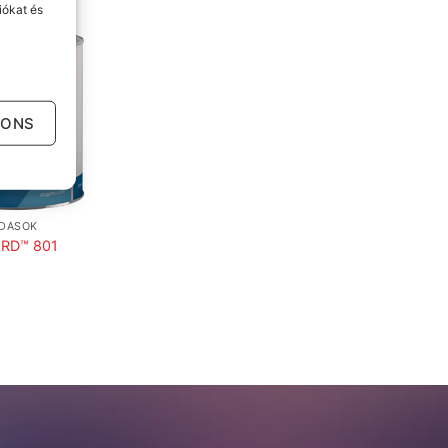
iókat és
IONS
LDÁSOK
RD™ 801