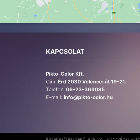
KAPCSOLAT
Pikto-Color Kft.
Cím:
Érd 2030 Velencei út 19-21.
Telefon:
06-23-363035
E-mail:
info@pikto-color.hu
ÉRTÉKESÍTÉSI TERÜLETEINK
ADATVÉDELMI N