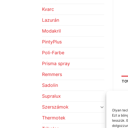
Kvarc
Lazurán
Modakril
PintyPlus
Poli-Farbe
Prisma spray
Remmers
TO
Sadolin
Supralux
KI
Szerszámok
Olyan tec
Ezt a bön
Thermotek
tesszük. 
K
dolgozzun