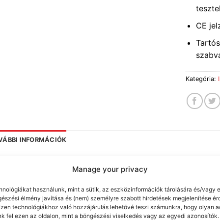
teszte
CE jel
Tartós
szabvá
Kategória:
VÁBBI INFORMÁCIÓK
Manage your privacy
SZERELES
hnológiákat használunk, mint a sütik, az eszközinformációk tárolására és/vagy e
gészési élmény javítása és (nem) személyre szabott hirdetések megjelenítése é
Ezen technológiákhoz való hozzájárulás lehetővé teszi számunkra, hogy olyan a
APCSOLÓDÓ TERMÉKEK
k fel ezen az oldalon, mint a böngészési viselkedés vagy az egyedi azonosítók.