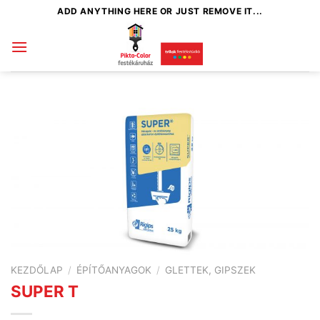
Skip
ADD ANYTHING HERE OR JUST REMOVE IT...
to
content
KEZDŐLAP
/
ÉPÍTŐANYAGOK
/
GLETTEK, GIPSZEK
SUPER T