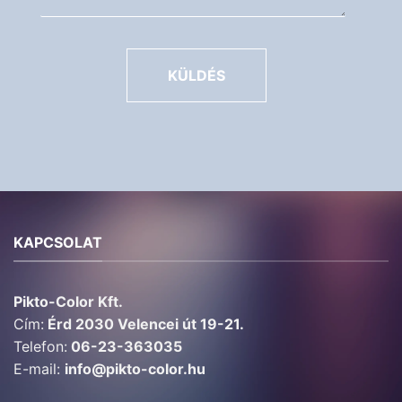
KÜLDÉS
KAPCSOLAT
Pikto-Color Kft.
Cím:
Érd 2030 Velencei út 19-21.
Telefon:
06-23-363035
E-mail:
info@pikto-color.hu