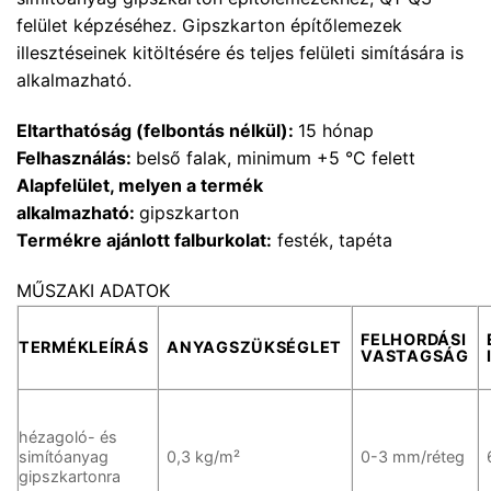
felület képzéséhez. Gipszkarton építőlemezek
illesztéseinek kitöltésére és teljes felületi simítására is
alkalmazható.
Eltarthatóság (felbontás nélkül):
15 hónap
Felhasználás:
belső falak, minimum +5 °C felett
Alapfelület, melyen a termék
alkalmazható:
gipszkarton
Termékre ajánlott falburkolat:
festék, tapéta
MŰSZAKI ADATOK
FELHORDÁSI
TERMÉKLEÍRÁS
ANYAGSZÜKSÉGLET
VASTAGSÁG
hézagoló- és
simítóanyag
0,3 kg/m²
0-3 mm/réteg
gipszkartonra