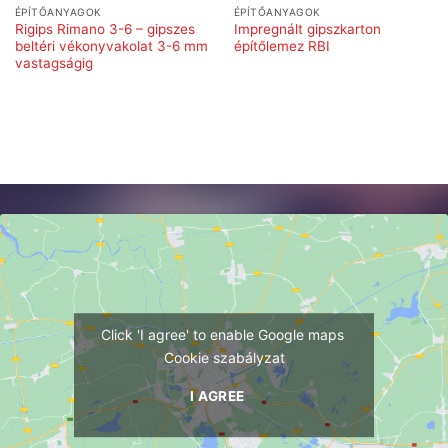
ÉPÍTŐANYAGOK
ÉPÍTŐANYAGOK
Rigips Rimano 3-6 – gipszes
Impregnált gipszkarton
beltéri vékonyvakolat 3-6 mm
építőlemez RBI
vastagságig
Click 'I agree' to enable Google maps
Cookie szabályzat
I AGREE