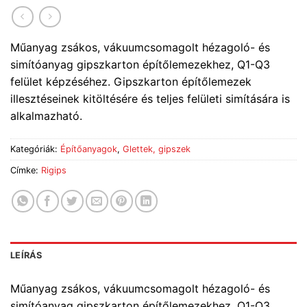
Műanyag zsákos, vákuumcsomagolt hézagoló- és
simítóanyag gipszkarton építőlemezekhez, Q1-Q3
felület képzéséhez. Gipszkarton építőlemezek
illesztéseinek kitöltésére és teljes felületi simítására is
alkalmazható.
Kategóriák:
Építőanyagok
,
Glettek, gipszek
Címke:
Rigips
LEÍRÁS
Műanyag zsákos, vákuumcsomagolt hézagoló- és
simítóanyag gipszkarton építőlemezekhez, Q1-Q3