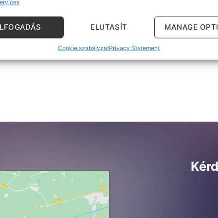
ervices
ELFOGADÁS
ELUTASÍT
MANAGE OPT
Cookie szabályzat
Privacy Statement
Kérd