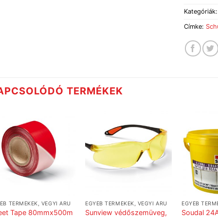
Kategóriák
Címke:
Schu
APCSOLÓDÓ TERMÉKEK
ÉB TERMÉKEK, VEGYI ÁRU
EGYÉB TERMÉKEK, VEGYI ÁRU
EGYÉB TERMÉ
reet Tape 80mmx500m
Sunview védőszemüveg,
Soudal 24A