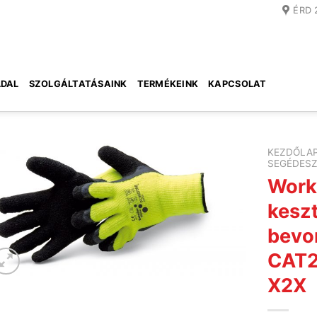
ÉRD 
DAL
SZOLGÁLTATÁSAINK
TERMÉKEINK
KAPCSOLAT
KEZDŐLA
SEGÉDES
Work
kesz
bevon
CAT2 
X2X