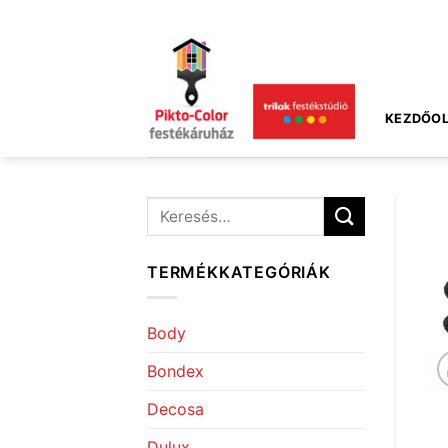
Skip
to
content
KEZDŐOL
Keresés
a
következőre:
TERMÉKKATEGÓRIÁK
Body
Bondex
Decosa
Dulux