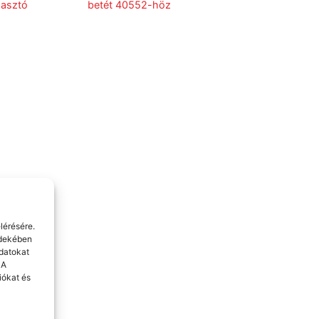
asztó
betét 40552-höz
lérésére.
rdekében
datokat
 A
iókat és