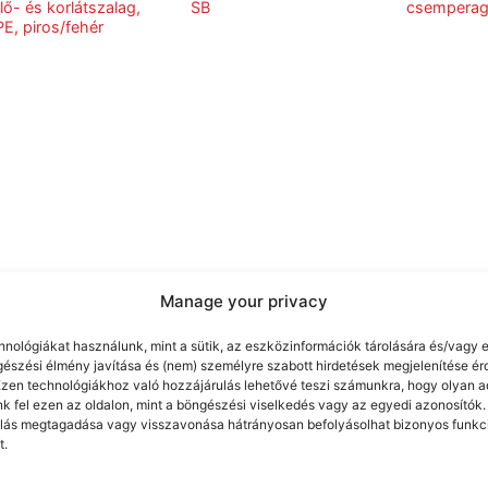
ölő- és korlátszalag,
SB
csemperag
E, piros/fehér
Manage your privacy
hnológiákat használunk, mint a sütik, az eszközinformációk tárolására és/vagy e
gészési élmény javítása és (nem) személyre szabott hirdetések megjelenítése é
Ezen technológiákhoz való hozzájárulás lehetővé teszi számunkra, hogy olyan a
k fel ezen az oldalon, mint a böngészési viselkedés vagy az egyedi azonosítók.
lás megtagadása vagy visszavonása hátrányosan befolyásolhat bizonyos funkc
t.