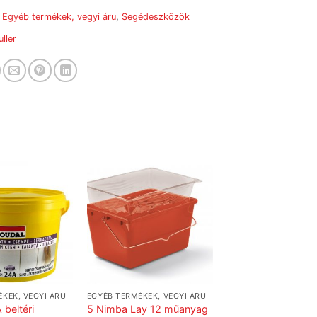
:
Egyéb termékek, vegyi áru
,
Segédeszközök
ller
KEK, VEGYI ÁRU
EGYÉB TERMÉKEK, VEGYI ÁRU
 beltéri
5 Nimba Lay 12 műanyag