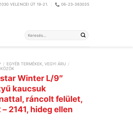
2030 VELENCEI ÚT 19-21.
06-23-363035
Keresés
a
következőre:
P
/
EGYÉB TERMÉKEK, VEGYI ÁRU
/
ZKÖZÖK
star Winter L/9″
tyű kaucsuk
attal, ráncolt felület,
– 2141, hideg ellen