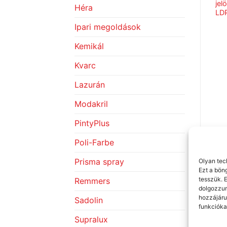
kesztyű, sima kecskebőr,
szelep nélkül
jel
Héra
tépőzáras csuklórész,
LDP
CAT1
Ipari megoldások
Kemikál
Kvarc
Lazurán
Modakril
PintyPlus
Poli-Farbe
Prisma spray
Olyan tec
Ezt a bön
tesszük. 
Remmers
dolgozzun
hozzájáru
Sadolin
funkcióka
Supralux