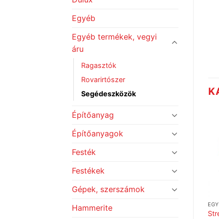
Egyéb
Egyéb termékek, vegyi
áru
Ragasztók
Rovarirtószer
K
Segédeszközök
Építőanyag
Építőanyagok
Festék
Festékek
Gépek, szerszámok
U
EGYÉB TERMÉKEK, VEGYI ÁRU
EGYÉB TERMÉKEK, VEGYI ÁRU
EGY
Hammerite
Workstar Race M/8″
2 Aero FFP2 pormaszk,
St