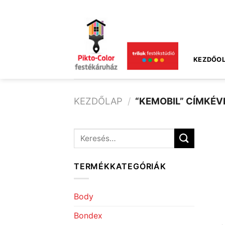
Skip
to
content
KEZDŐOL
KEZDŐLAP
/
“KEMOBIL” CÍMKÉV
Keresés
a
következőre:
TERMÉKKATEGÓRIÁK
Body
Bondex