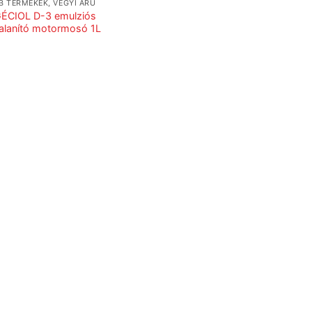
B TERMÉKEK, VEGYI ÁRU
ÉCIOL D-3 emulziós
talanító motormosó 1L