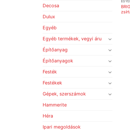
EGYÉ
Decosa
BRIG
zsír
Dulux
Egyéb
Egyéb termékek, vegyi áru
Építőanyag
Építőanyagok
Festék
Festékek
Gépek, szerszámok
Hammerite
Héra
Ipari megoldások