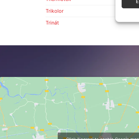
Trikolor
Trinát