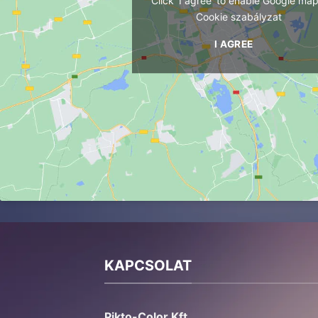
Click 'I agree' to enable Google ma
Cookie szabályzat
I AGREE
KAPCSOLAT
Pikto-Color Kft.