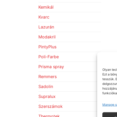
Kemikál
Kvarc
Lazurán
Modakril
PintyPlus
Poli-Farbe
Prisma spray
Olyan tec
Ezt a bön
Remmers
tesszük. 
dolgozzun
Sadolin
hozzájáru
funkcióka
Supralux
Manage s
Szerszámok
Thermotek