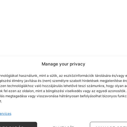
Manage your privacy
hnológiákat használunk, mint a sütik, az eszközinformációk tárolására és/vagy e
gészési élmény javítása és (nem) személyre szabott hirdetések megjelenítése é
Ezen technológiákhoz való hozzájárulás lehetővé teszi számunkra, hogy olyan a
k fel ezen az oldalon, mint a böngészési viselkedés vagy az egyedi azonosítók.
lás megtagadása vagy visszavonása hátrányosan befolyásolhat bizonyos funkc
t.
ervices