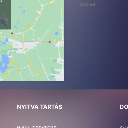
ps
NYITVA TARTÁS
D
Hétfő:
7:00-17:00
Ada