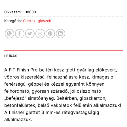
Cikkszám:
108630
Kategória:
Glettek, gipszek
LEÍRÁS
A FIT Finish Pro beltéri kész glett gyárilag előkevert,
vödrös kiszerelésű, felhasználásra kész, kimagasló
fehérségű, géppel és kézzel egyaránt könnyen
felhordható, gyorsan száradó, jól csiszolható
„befejező” simítóanyag. Beltérben, gipszkarton,
betonfelületek, belső vakolatok felületén alkalmazzuk!
A finisher glettet 3 mm-es rétegvastagságig
alkalmazzuk.