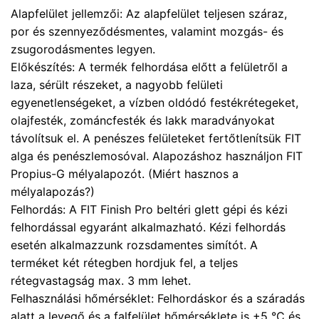
Alapfelület jellemzői: Az alapfelület teljesen száraz,
por és szennyeződésmentes, valamint mozgás- és
zsugorodásmentes legyen.
Előkészítés: A termék felhordása előtt a felületről a
laza, sérült részeket, a nagyobb felületi
egyenetlenségeket, a vízben oldódó festékrétegeket,
olajfesték, zománcfesték és lakk maradványokat
távolítsuk el. A penészes felületeket fertőtlenítsük FIT
alga és penészlemosóval. Alapozáshoz használjon FIT
Propius-G mélyalapozót. (Miért hasznos a
mélyalapozás?)
Felhordás: A FIT Finish Pro beltéri glett gépi és kézi
felhordással egyaránt alkalmazható. Kézi felhordás
esetén alkalmazzunk rozsdamentes simítót. A
terméket két rétegben hordjuk fel, a teljes
rétegvastagság max. 3 mm lehet.
Felhasználási hőmérséklet: Felhordáskor és a száradás
alatt a levegő és a falfelület hőmérséklete is +5 °C és