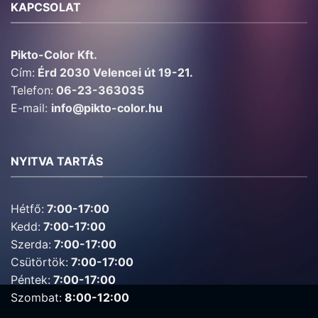
KAPCSOLAT
Pikto-Color Kft.
Cím:
Érd 2030 Velencei út 19-21.
Telefon:
06-23-363035
E-mail:
info@pikto-color.hu
NYITVA TARTÁS
Hétfő:
7:00-17:00
Kedd:
7:00-17:00
Szerda:
7:00-17:00
Csütörtök:
7:00-17:00
Péntek:
7:00-17:00
Szombat:
8:00-12:00