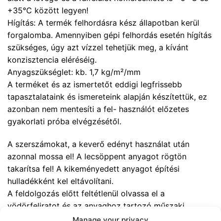
+35°C között legyen!
Hígítás: A termék felhordásra kész állapotban kerül
forgalomba. Amennyiben gépi felhordás esetén hígítás
szükséges, úgy azt vízzel tehetjük meg, a kívánt
konzisztencia eléréséig.
Anyagszükséglet: kb. 1,7 kg/m²/mm
A terméket és az ismertetőt eddigi legfrissebb
tapasztalataink és ismereteink alapján készítettük, ez
azonban nem mentesíti a fel- használót előzetes
gyakorlati próba elvégzésétől.
A szerszámokat, a keverő edényt használat után
azonnal mossa el! A lecsöppent anyagot rögtön
takarítsa fel! A kikeményedett anyagot építési
hulladékként kel eltávolítani.
A feldolgozás előtt feltétlenül olvassa el a
vödörfeliratot és az anyaghoz tartozó műszaki
tájékoztatót!
Manage your privacy