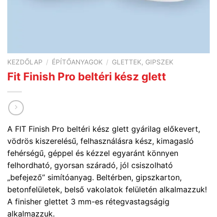
KEZDŐLAP
/
ÉPÍTŐANYAGOK
/
GLETTEK, GIPSZEK
Fit Finish Pro beltéri kész glett
A FIT Finish Pro beltéri kész glett gyárilag előkevert,
vödrös kiszerelésű, felhasználásra kész, kimagasló
fehérségű, géppel és kézzel egyaránt könnyen
felhordható, gyorsan száradó, jól csiszolható
„befejező” simítóanyag. Beltérben, gipszkarton,
betonfelületek, belső vakolatok felületén alkalmazzuk!
A finisher glettet 3 mm-es rétegvastagságig
alkalmazzuk.