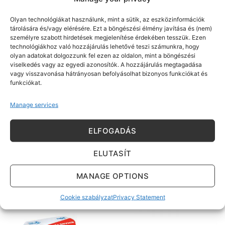
Sűrűség: kb. 1,7 g/cm³
Olyan technológiákat használunk, mint a sütik, az eszközinformációk
pH: 8,5–9,5
tárolására és/vagy elérésére. Ezt a böngészési élmény javítása és (nem)
Száradási, átvonhatósági idő: 3 óra (20 °C, 60% relatív
személyre szabott hirdetések megjelenítése érdekében tesszük. Ezen
páratartalom mellett). Alacsony hőmérsékleten, illetve
technológiákhoz való hozzájárulás lehetővé teszi számunkra, hogy
olyan adatokat dolgozzunk fel ezen az oldalon, mint a böngészési
magas páratartalom esetén a száradási idő jelentősen
viselkedés vagy az egyedi azonosítók. A hozzájárulás megtagadása
nőhet!
vagy visszavonása hátrányosan befolyásolhat bizonyos funkciókat és
funkciókat.
Kiszerelés: nettó 25 kg, 5 kg műanyag vödörben.
Tárolás: Eredeti, bontatlan csomagolásban,
Manage services
fagymentes helyen gyártástól számított 2 évig
(gyártási dátum a vödör oldalán: nap/hónap/év/
ELFOGADÁS
gyártási szám). A vödröket használat után gondosan
zárjuk le!
ELUTASÍT
MANAGE OPTIONS
KAPCSOLÓDÓ TERMÉKEK
Cookie szabályzat
Privacy Statement