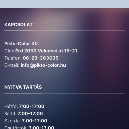
KAPCSOLAT
Pikto-Color Kft.
Cím:
Érd 2030 Velencei út 19-21.
Telefon:
06-23-363035
E-mail:
info@pikto-color.hu
NYITVA TARTÁS
Hétfő:
7:00-17:00
Kedd:
7:00-17:00
Szerda:
7:00-17:00
Csütörtök:
7:00-17:00