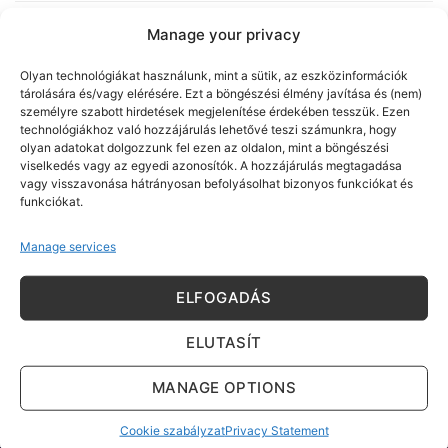
KAPCSOLÓDÓ TERMÉKEK
Manage your privacy
Olyan technológiákat használunk, mint a sütik, az eszközinformációk
tárolására és/vagy elérésére. Ezt a böngészési élmény javítása és (nem)
személyre szabott hirdetések megjelenítése érdekében tesszük. Ezen
technológiákhoz való hozzájárulás lehetővé teszi számunkra, hogy
olyan adatokat dolgozzunk fel ezen az oldalon, mint a böngészési
viselkedés vagy az egyedi azonosítók. A hozzájárulás megtagadása
vagy visszavonása hátrányosan befolyásolhat bizonyos funkciókat és
funkciókat.
Manage services
EGYÉB TERMÉKEK, VEGYI ÁRU
EGYÉB TERMÉKEK, VEGYI ÁRU
Alu Tape PP 50mmx50m
Allstar Crinkle M/8″ kesztyű
ELFOGADÁS
ragasztószalag, alumínium
latex bevonattal, ráncolt
bevonatú fólia
felület
ELUTASÍT
MANAGE OPTIONS
Cookie szabályzat
Privacy Statement