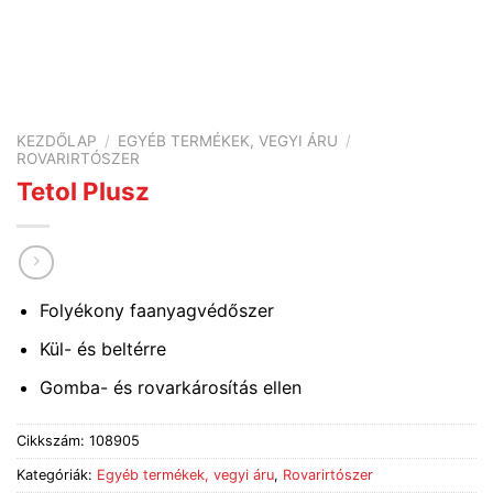
KEZDŐLAP
/
EGYÉB TERMÉKEK, VEGYI ÁRU
/
ROVARIRTÓSZER
Tetol Plusz
Folyékony faanyagvédőszer
Kül- és beltérre
Gomba- és rovarkárosítás ellen
Cikkszám:
108905
Kategóriák:
Egyéb termékek, vegyi áru
,
Rovarirtószer