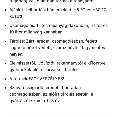
függően) kell oldatban tartani a faanyagot.
Ajánlott felhordási hőmérséklet: +5 °C és +30 °C
között.
Csomagolás: 1 liter, műanyag flakonban, 5 liter és
10 liter műanyag kannában.
Tárolás: Zárt, eredeti csomagolásban, fedett,
sugárzó hőtől védett, száraz hűvös, fagymentes
helyen.
Élelmiszertől, ivóvíztől, takarmánytól elkülönítve,
gyermekek elől elzárva kell tárolni.
A termék FAGYVESZÉLYES!
Szavatossági idő: eredeti, bontatlan
csomagolásban, az előírt tárolás esetén, a
gyártástól számított 3 év.